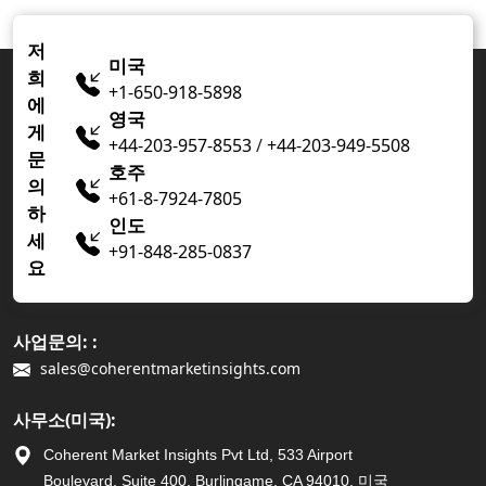
저
미국
희
+1-650-918-5898
에
영국
게
+44-203-957-8553
/
+44-203-949-5508
문
호주
의
+61-8-7924-7805
하
인도
세
+91-848-285-0837
요
사업문의: :
sales@coherentmarketinsights.com
사무소(미국):
Coherent Market Insights Pvt Ltd, 533 Airport
Boulevard, Suite 400, Burlingame, CA 94010, 미국