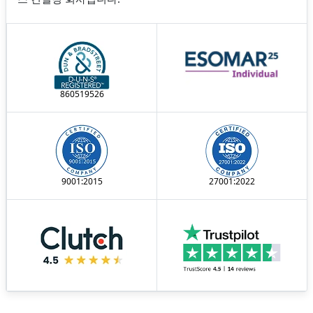
860519526
9001:2015
27001:2022