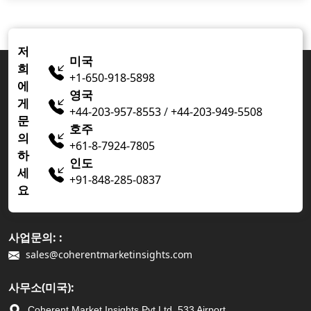
저
미국
희
+1-650-918-5898
에
영국
게
+44-203-957-8553
/
+44-203-949-5508
문
호주
의
+61-8-7924-7805
하
인도
세
+91-848-285-0837
요
사업문의: :
sales@coherentmarketinsights.com
사무소(미국):
Coherent Market Insights Pvt Ltd, 533 Airport