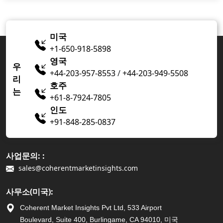
미국
+1-650-918-5898
영국
우
+44-203-957-8553
/
+44-203-949-5508
리
호주
는
+61-8-7924-7805
인도
+91-848-285-0837
사업문의: :
sales@coherentmarketinsights.com
사무소(미국):
Coherent Market Insights Pvt Ltd, 533 Airport
Boulevard, Suite 400, Burlingame, CA 94010, 미국