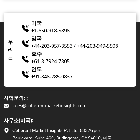
미국
+1-650-918-5898
영국
우
+44-203-957-8553
/
+44-203-949-5508
리
호주
는
+61-8-7924-7805
인도
+91-848-285-0837
사업문의: :
sales@coherentmarketinsights.com
사무소(미국):
Coherent Market Insights Pvt Ltd, 533 Airport
Boulevard, Suite 400, Burlingame, CA 94010, 미국