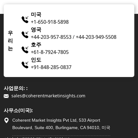
미국
+1-650-918-5898
영국
우
+44-203-957-8553
/
+44-203-949-5508
리
호주
는
+61-8-7924-7805
인도
+91-848-285-0837
사업문의: :
sales@coherentmarketinsights.com
사무소(미국):
Coherent Market Insights Pvt Ltd, 533 Airport
Boulevard, Suite 400, Burlingame, CA 94010, 미국