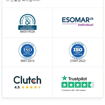
860519526
9001:2015
27001:2022