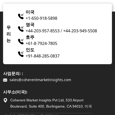
미국
+1-650-918-5898
영국
우
+44-203-957-8553
/
+44-203-949-5508
리
호주
는
+61-8-7924-7805
인도
+91-848-285-0837
사업문의: :
sales@coherentmarketinsights.com
사무소(미국):
Coherent Market Insights Pvt Ltd, 533 Airport
Boulevard, Suite 400, Burlingame, CA 94010, 미국