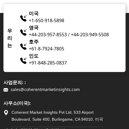
미국
+1-650-918-5898
영국
우
+44-203-957-8553
/
+44-203-949-5508
리
호주
는
+61-8-7924-7805
인도
+91-848-285-0837
사업문의: :
sales@coherentmarketinsights.com
사무소(미국):
Coherent Market Insights Pvt Ltd, 533 Airport
Boulevard, Suite 400, Burlingame, CA 94010, 미국