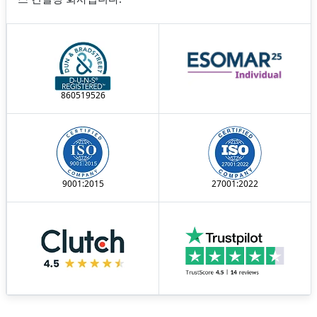
860519526
9001:2015
27001:2022