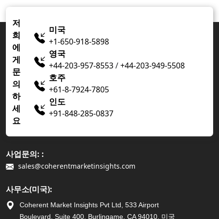
저
미국
희
+1-650-918-5898
에
영국
게
+44-203-957-8553
/
+44-203-949-5508
문
호주
의
+61-8-7924-7805
하
인도
세
+91-848-285-0837
요
사업문의: :
sales@coherentmarketinsights.com
사무소(미국):
Coherent Market Insights Pvt Ltd, 533 Airport
Boulevard, Suite 400, Burlingame, CA 94010, 미국