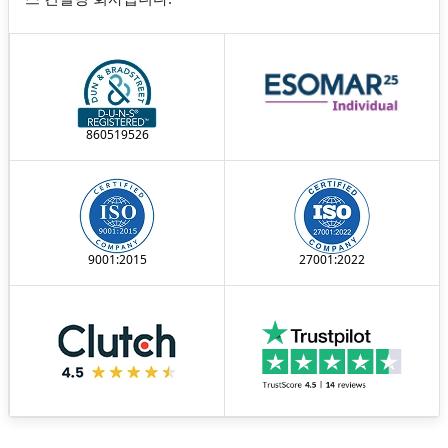
860519526
9001:2015
27001:2022