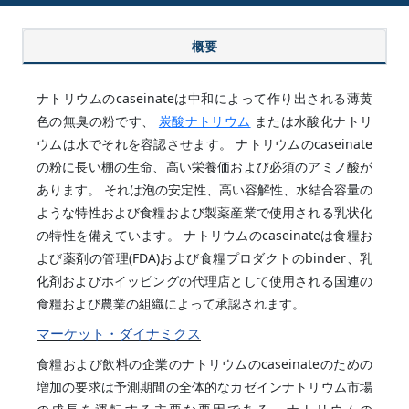
概要
ナトリウムのcaseinateは中和によって作り出される薄黄
色の無臭の粉です、
炭酸ナトリウム
または水酸化ナトリ
ウムは水でそれを容認させます。 ナトリウムのcaseinate
の粉に長い棚の生命、高い栄養価および必須のアミノ酸が
あります。
それは泡の安定性、高い容解性、水結合容量の
ような特性および食糧および製薬産業で使用される乳状化
の特性を備えています。
ナトリウムのcaseinateは食糧お
よび薬剤の管理(FDA)および食糧プロダクトのbinder、乳
化剤およびホイッピングの代理店として使用される国連の
食糧および農業の組織によって承認されます。
マーケット・ダイナミクス
食糧および飲料の企業のナトリウムのcaseinateのための
増加の要求は予測期間の全体的なカゼインナトリウム市場