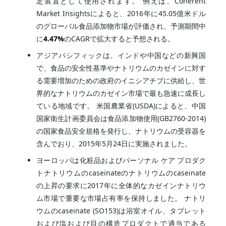
定装置として使用されます。 例えば、Coherent
Market Insightsによると、2016年に45.05億米ドル
のグローバル食品添加物市場が評価され、予測期間中
に
4.47%
のCAGRで拡大すると予想される。
アジアパシフィックは、インドや中国などの新興国
で、食品の安全性基準やナトリウムのカゼインに対す
る需要増加のための政府のイニシアチブに供給し、世
界的なナトリウムのカゼイン市場で最も急速に成長し
ている地域です。 米国農業省(USDA)によると、中国
国家衛生計画委員会は食品添加物使用(GB2760-2014)
の国家食品安全規格を発行し、ナトリウムの受容器を
含んでおり、2015年5月24日に実施されました。
ヨーロッパは化粧品およびパーソナル ケア プロダク
トナトリウムのcaseinateのナトリウムのcaseinate
の上昇の要求に2017年に全体的なカゼインナトリウ
ム市場で重要な市場占有率を保持しました。 ナトリ
ウムのcaseinate (SO153)は浴室オイル、タブレット
および塩および目の構造プロダクトで適当である