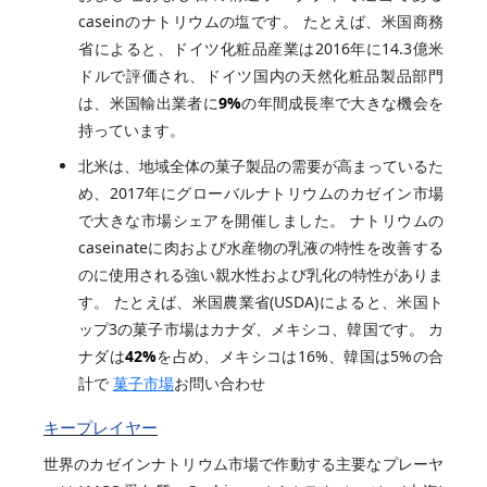
caseinのナトリウムの塩です。 たとえば、米国商務
省によると、ドイツ化粧品産業は2016年に14.3億米
ドルで評価され、ドイツ国内の天然化粧品製品部門
は、米国輸出業者に
9%
の年間成長率で大きな機会を
持っています。
北米は、地域全体の菓子製品の需要が高まっているた
め、2017年にグローバルナトリウムのカゼイン市場
で大きな市場シェアを開催しました。 ナトリウムの
caseinateに肉および水産物の乳液の特性を改善する
のに使用される強い親水性および乳化の特性がありま
す。 たとえば、米国農業省(USDA)によると、米国ト
ップ3の菓子市場はカナダ、メキシコ、韓国です。 カ
ナダは
42%
を占め、メキシコは16%、韓国は5%の合
計で
菓子市場
お問い合わせ
キープレイヤー
世界のカゼインナトリウム市場で作動する主要なプレーヤ