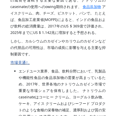
の成長を運転する主要な要因である、ナトリウムの
caseinateの使用へのowing期待されます、
食品添加物
ア
イスクリーム、肉、チーズ、ビスケット、パンで。
たとえ
ば、食品加工産業省(MOFPI)によると、インドの食品およ
び飲料の総消費量は、2017年のUS $ 369億で評価され、
2025年までにUS $ 1.142兆に増加すると予想される。
しかし、カルシウムのカゼインやカリウムのカゼインなど
の代替品の可用性は、市場の成長に影響を与える主要な抑
制要因です。
市場見通し
エンドユース業界、食品、飲料分野において、乳製品
や機能性食品の食品添加物の需要が高まっているた
め、2017年、世界各地のナトリウムカゼイン市場で
重要な市場シェアを保有しました。 ナトリウムの
caseinateはコーヒー クリーム、ヨーグルト飲み物、
ケーキ、アイス クリームおよびシーフード プロダク
トのような食糧の栄養物の補足、濃厚剤および質の安