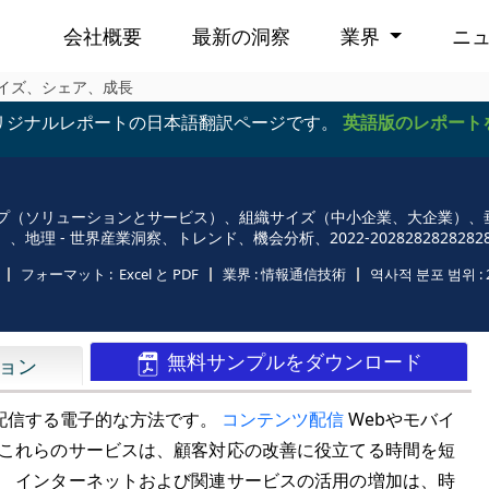
会社概要
最新の洞察
業界
ニ
サイズ、シェア、成長
リジナルレポートの日本語翻訳ページです。
英語版のレポート
（ソリューションとサービス）、組織サイズ（中小企業、大企業）、垂直（
- 世界産業洞察、トレンド、機会分析、2022-20282828282828
フォーマット :
Excel と PDF
業界 :
情報通信技術
역사적 분포 범위 :
無料サンプルをダウンロード
ョン
配信する電子的な方法です。
コンテンツ配信
Webやモバイ
 これらのサービスは、顧客対応の改善に役立てる時間を短
。 インターネットおよび関連サービスの活用の増加は、時