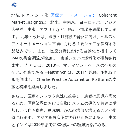
察
地域セグメント化
医療オートメーション
Coherent
Market Insightsは、北米、中南米、ヨーロッパ、アジア
太平洋、中東、アフリカなど、幅広い市場を網羅していま
す。 北米・欧州は、医療・IT施設の普及に向け、ヘルスケ
ア・オートメーション市場における主要シェアを保有する
見込みです。 また、医療分野における自動化と相まって
R&Dの資金調達が増加し、地域シェアの燃料化が期待され
ます。 たとえば、2018年、マディソン・ベースのヘルス
ケアIT企業である Healthfinch は、2011年以降、1億USド
ルを調達し、Charlie Practice Automation Platformの支
援と構築を継続しました。
さらに、医療インフラを急速に改善し、患者の意識を高め
るため、医療業界における自動システムの導入が急速に増
加し、心血管疾患、糖尿病、がんの増加が増えることが期
待されます。 アジア糖尿病予防の取り組みによると、中国
とインドは2030年までに30億以上の糖尿病を占める。