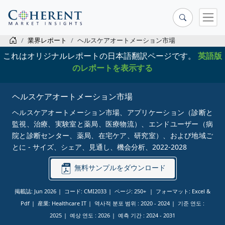
業界レポート
ヘルスケアオートメーション市場
これはオリジナルレポートの日本語翻訳ページです。
英語版
のレポートを表示する
ヘルスケアオートメーション市場
ヘルスケアオートメーション市場、アプリケーション（診断と
監視、治療、実験室と薬局、医療物流）、エンドユーザー（病
院と診断センター、薬局、在宅ケア、研究室）、および地域ご
とに - サイズ、シェア、見通し、機会分析、2022-2028
無料サンプルをダウンロード
掲載誌: Jun 2026
コード: CMI2033
ページ: 250+
フォーマット: Excel &
Pdf
産業: Healthcare IT
역사적 분포 범위 :
2020 - 2024
기준 연도 :
2025
예상 연도 :
2026
예측 기간 :
2024 - 2031