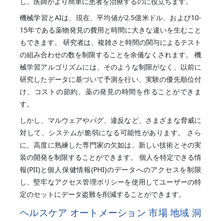
し、医師がより簡単に患者を治療するのに役立ちます。
機械学習とAIは、現在、平均値が2.5億米ドル、および10-
15年である薬物発見の費用と時間に大きな違いを生むこと
もできます。 研究者は、複雑さと時間の関与によるテスト
の組み合わせの数を制限することを余儀なくされます。 機
械学習アルゴリズムには、そのような制限がなく、以前に
研究したデータに基づいて予測を行い、実験の優先順位付
け、コストの節約、薬の発見の時間を作ることができま
す。
しかし、マルウェアやバグ、違反など、さまざまな脅威に
対して、システムが脆弱になる可能性があります。 さら
に、高度に熟練した専門家の欠如は、新しい技術とその実
装の開発を制限することができます。 個人を特定できる情
報(PII)と個人保健情報(PHI)のデータへのアクセスを制限
し、堅牢なアクセス管理ポリシーを使用してユーザーの特
定のセットにデータ盗難を削減することができます。
ヘルスケア オートメーション 市場 地域 洞