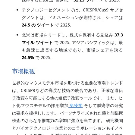
テクノロジーセグメントでは、CRISPR/Cas9 サブセ
グメントは、ドミネーションが期待され、シェアは
24.5 の ツイート
で 2025.
北米は市場をリードし、株式を保有する見込み
37.3
マイル ツイート
で 2025. アジアパシフィックは、最
も急速に成長する地域であり、市場シェアを誇る
24.5%
で 2025.
市場概観
世界的なマウスモデル市場を形づける重要な市場トレンド
は、CRISPRなどの高度な技術の統合であり、正確な遺伝
子改変を可能にする他の遺伝子改変ツールです。 また、ヒ
ト化マウスモデルの採用増加
免疫学
そして腫瘍学の研究
は要求を後押しします。 パーソナライズされた薬と前臨床
検査のさらなる推進力の増加に焦点を当てます。 研究機関
とバイオテクノロジー企業とのコラボレーションもイノベ