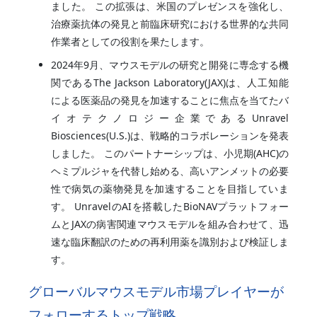
ました。 この拡張は、米国のプレゼンスを強化し、
治療薬抗体の発見と前臨床研究における世界的な共同
作業者としての役割を果たします。
2024年9月、マウスモデルの研究と開発に専念する機
関であるThe Jackson Laboratory(JAX)は、人工知能
による医薬品の発見を加速することに焦点を当てたバ
イオテクノロジー企業であるUnravel
Biosciences(U.S.)は、戦略的コラボレーションを発表
しました。 このパートナーシップは、小児期(AHC)の
ヘミプルジャを代替し始める、高いアンメットの必要
性で病気の薬物発見を加速することを目指していま
す。 UnravelのAIを搭載したBioNAVプラットフォー
ムとJAXの病害関連マウスモデルを組み合わせて、迅
速な臨床翻訳のための再利用薬を識別および検証しま
す。
グローバルマウスモデル市場プレイヤーが
フォローするトップ戦略