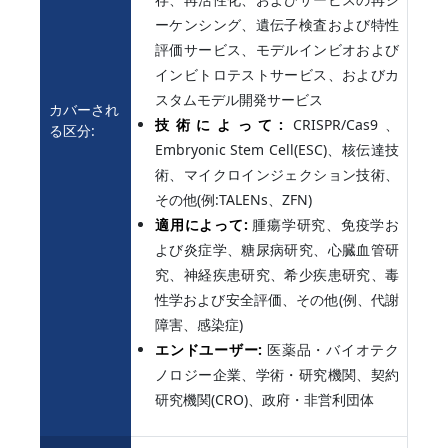
ーケンシング、遺伝子検査および特性
評価サービス、モデルインビオおよび
インビトロテストサービス、およびカ
スタムモデル開発サービス
カバーされ
技術によって:
CRISPR/Cas9、
る区分:
Embryonic Stem Cell(ESC)、核伝達技
術、マイクロインジェクション技術、
その他(例:TALENs、ZFN)
適用によって:
腫瘍学研究、免疫学お
よび炎症学、糖尿病研究、心臓血管研
究、神経疾患研究、希少疾患研究、毒
性学および安全評価、その他(例、代謝
障害、感染症)
エンドユーザー:
医薬品・バイオテク
ノロジー企業、学術・研究機関、契約
研究機関(CRO)、政府・非営利団体