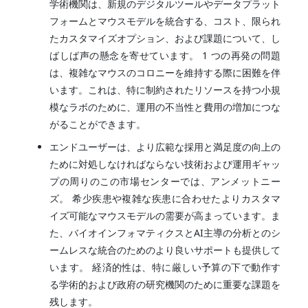
学術機関は、新規のデジタルツールやデータプラット
フォームとマウスモデルを統合する、コスト、限られ
たカスタマイズオプション、および課題について、し
ばしば声の懸念を寄せています。 1 つの再発の問題
は、複雑なマウスのコロニーを維持する際に困難を伴
います。これは、特に制約されたリソースを持つ小規
模なラボのために、運用の不当性と費用の増加につな
がることができます。
エンドユーザーは、より広範な採用と満足度の向上の
ために対処しなければならない技術および運用ギャッ
プの周りのこの市場センターでは、アンメットニー
ズ。 希少疾患や複雑な疾患に合わせたよりカスタマ
イズ可能なマウスモデルの需要が高まっています。ま
た、バイオインフォマティクスとAI主導の分析とのシ
ームレスな統合のためのより良いサポートも提供して
います。 経済的性は、特に厳しい予算の下で動作す
る学術的および政府の研究機関のために重要な課題を
残します。