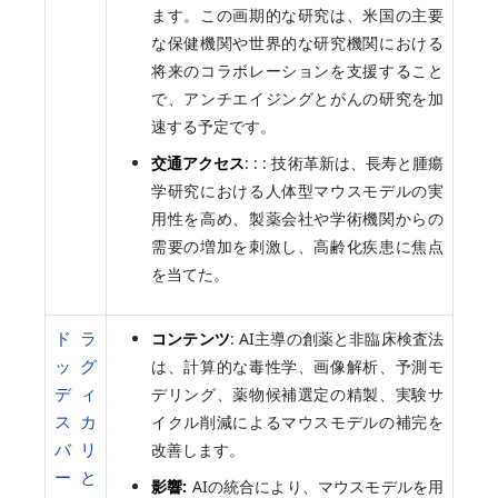
ます。この画期的な研究は、米国の主要
な保健機関や世界的な研究機関における
将来のコラボレーションを支援すること
で、アンチエイジングとがんの研究を加
速する予定です。
交通アクセス
: : : 技術革新は、長寿と腫瘍
学研究における人体型マウスモデルの実
用性を高め、製薬会社や学術機関からの
需要の増加を刺激し、高齢化疾患に焦点
を当てた。
ドラ
コンテンツ
: AI主導の創薬と非臨床検査法
ッグ
は、計算的な毒性学、画像解析、予測モ
ディ
デリング、薬物候補選定の精製、実験サ
スカ
イクル削減によるマウスモデルの補完を
バリ
改善します。
ーと
影響:
AIの統合により、マウスモデルを用