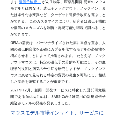
ます
遺伝子検査、
がん生物学、医薬品開発 従来のマウス
モデルとは異なり、遺伝子ノックアウト、ノックイン、ま
たは条件付き変異など、ターゲット遺伝子改変を運ぶこと
ができる。 このカスタマイズにより、研究者は遺伝子機能
や病気のメカニズムを制御・再現可能な環境で調べること
ができます。
GEMの需要は、パーソナライズされた薬に重点を置き、人
間の遺伝的変化を正確にカプセル化するモデルの必要性を
増加させることによって推進されます。 たとえば、ノック
アウトマウスは、特定の遺伝子の分解を可能にし、その生
理学的役割と病気の合併症を研究しますが、ノックインマ
ウスは患者で見られる特定の変異の発生を可能にし、相続
した疾患を研究することが重要です。
2021年12月、創薬・開発サービスに特化した受託研究機
関であるInotiv, Inc.は、SARS-CoV-2研究用の新規遺伝子
組込みモデルの発売を発表しました。
マウスモデル市場インサイト、サービスに