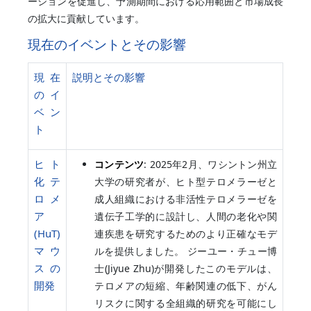
ーションを促進し、予測期間における応用範囲と市場成長
の拡大に貢献しています。
現在のイベントとその影響
現在
説明とその影響
のイ
ベン
ト
ヒト
コンテンツ
: 2025年2月、ワシントン州立
化テ
大学の研究者が、ヒト型テロメラーゼと
ロメ
成人組織における非活性テロメラーゼを
ア
遺伝子工学的に設計し、人間の老化や関
(HuT)
連疾患を研究するためのより正確なモデ
マウ
ルを提供しました。 ジーユー・チュー博
スの
士(Jiyue Zhu)が開発したこのモデルは、
開発
テロメアの短縮、年齢関連の低下、がん
リスクに関する全組織的研究を可能にし