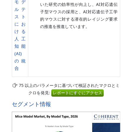
モデ
いた研究の効率性が向上し、AI対応遺伝
ルテ
子型マウスの採用と、AI対応遺伝子工学
スト
的マウスに対する潜在的レイジング要求
にお
の推進を推進しています。
ける
人工
知能
(AI)
の統
合
75 以上のパラメータに基づいて検証されたマクロとミ
クロを発見:
レポートにすぐにアクセス
セグメント情報