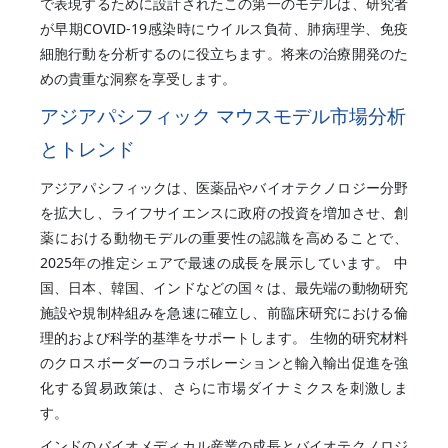
で表現するために設計されたこの第一のモデルは、研究者
が早期COVID-19感染時にウイルス負荷、肺病理学、免疫
細胞行動を分析するのに役立ちます。将来の治療開発のた
めの貴重な洞察を享受します。
アジアパシフィック マウスモデル市場分析
とトレンド
アジアパシフィックは、医薬品やバイオテクノロジー分野
を拡大し、ライフサイエンスに政府の投資を増加させ、創
薬における動物モデルの重要性の認識を高めることで、
2025年の推定シェアで最速の成長を展示しています。 中
国、日本、韓国、インドなどの国々は、最先端の動物研究
施設や規制枠組みを急速に確立し、前臨床研究における倫
理的および科学的基準をサポートします。 生物的研究材料
のクロスボーダーのコラボレーションと輸入輸出促進を強
化する貿易政策は、さらに市場ダイナミクスを刺激しま
す。
インドのバイオメディカル産業の成長とバイオテクノロジ