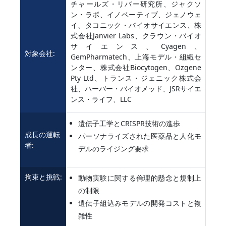
チャールズ・リバー研究所、ジャクソ
ン・ラボ、イノベーティブ、ジェノウェ
イ、タコニック・バイオサイエンス、株
式会社Janvier Labs、クラウン・バイオ
サイエンス、Cyagen、
対象会社:
GemPharmatech、上海モデル・組織セ
ンター、株式会社Biocytogen、Ozgene
Pty Ltd、トランス・ジェニック株式会
社、ハーバー・バイオメッド、JSRサイエ
ンス・ライフ、LLC
遺伝子工学とCRISPR技術の進歩
成長の運転
パーソナライズされた医薬品と人化モ
者:
デルのライジング要求
拘束と挑戦:
動物実験に関する倫理的懸念と規制上
の制限
遺伝子組込みモデルの開発コストと複
雑性