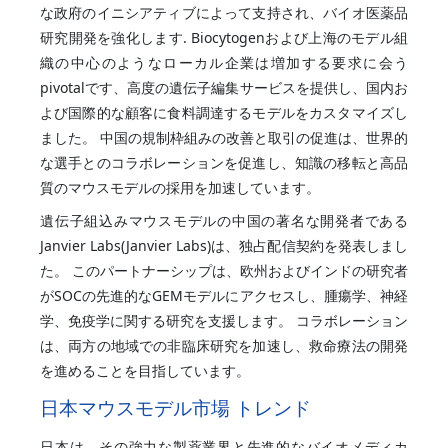
な政府のイニシアティブによって支持され、バイオ医薬品
研究開発を強化します. Biocytogenおよび上海のモデル組
織の中心のようなローカル企業は増加する要求に会う
pivotalです、高度の遺伝子編集サービスを提供し、国内お
よび国際的な顧客に食料調達するモデルをカスタマイズし
ました。 中国の規制枠組みの改善と取引の促進は、世界的
な選手とのコラボレーションを促進し、知識の移転と高品
質のマウスモデルの採用を加速しています。
遺伝子組込みマウスモデルの中国の著名な開発者である
Janvier Labs(Janvier Labs)は、独占配信契約を発表しまし
た。 このパートナーシップは、欧州およびインドの研究者
がSOCの先進的なGEMモデルにアクセスし、腫瘍学、神経
学、免疫学に関する研究を支援します。 コラボレーション
は、両方の地域での非臨床研究を加速し、救命療法の開発
を進めることを目指しています。
日本マウスモデル市場 トレンド
日本は、その強力な製薬業界と先進的なバイオメディカ