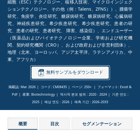
細胞（ESC）テクノロジー、核移入技術、マイクロインジェク
ションテクノロジー、その他（例：Talens、ZFNS））、腫瘍学
研究、免疫学、炎症研究、糖尿病研究、糖尿病研究、心臓病研
究、神経疾患研究、希少疾患研究、希少疾患研究、患者の研
究、患者の研究、患者研究、 障害、感染症）、エンドユーザー
（医薬品およびバイオテクノロジー企業、学術および研究機
関、契約研究機関（CRO）、および政府および非営利団体）、
地理（北米、ヨーロッパ、アジア太平洋、ラテンアメリカ、中
東、アフリカ）
無料サンプルをダウンロード
掲載誌: Mar 2026
コード: CMI8435
ページ: 250+
フォーマット: Excel &
Pdf
産業: Biotechnology
역사적 분포 범위 :
2020 - 2024
기준 연도 :
2025
예상 연도 :
2026
예측 기간 :
2026-2033
概要
目次
セグメンテーション