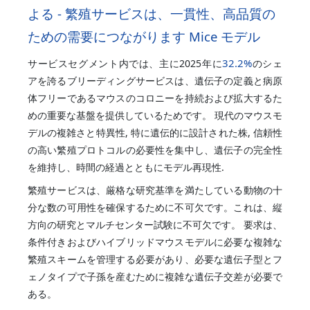
よる - 繁殖サービスは、一貫性、高品質の
ための需要につながります Mice モデル
32.2%
サービスセグメント内では、主に2025年に
のシェ
アを誇るブリーディングサービスは、遺伝子の定義と病原
体フリーであるマウスのコロニーを持続および拡大するた
めの重要な基盤を提供しているためです。 現代のマウスモ
デルの複雑さと特異性, 特に遺伝的に設計された株, 信頼性
の高い繁殖プロトコルの必要性を集中し、遺伝子の完全性
を維持し、時間の経過とともにモデル再現性.
繁殖サービスは、厳格な研究基準を満たしている動物の十
分な数の可用性を確保するために不可欠です。これは、縦
方向の研究とマルチセンター試験に不可欠です。 要求は、
条件付きおよびハイブリッドマウスモデルに必要な複雑な
繁殖スキームを管理する必要があり、必要な遺伝子型とフ
ェノタイプで子孫を産むために複雑な遺伝子交差が必要で
ある。