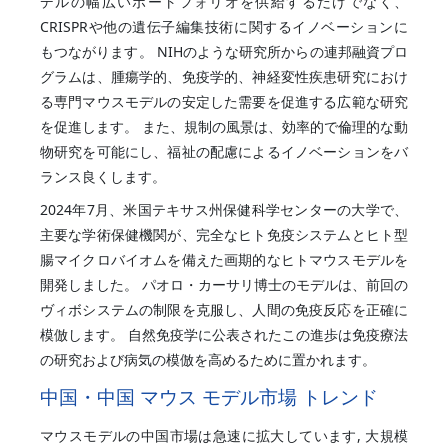
デルの幅広いポートフォリオを供給するだけでなく、
CRISPRや他の遺伝子編集技術に関するイノベーションに
もつながります。 NIHのような研究所からの連邦融資プロ
グラムは、腫瘍学的、免疫学的、神経変性疾患研究におけ
る専門マウスモデルの安定した需要を促進する広範な研究
を促進します。 また、規制の風景は、効率的で倫理的な動
物研究を可能にし、福祉の配慮によるイノベーションをバ
ランス良くします。
2024年7月、米国テキサス州保健科学センターの大学で、
主要な学術保健機関が、完全なヒト免疫システムとヒト型
腸マイクロバイオムを備えた画期的なヒトマウスモデルを
開発しました。 パオロ・カーサリ博士のモデルは、前回の
ヴィボシステムの制限を克服し、人間の免疫反応を正確に
模倣します。 自然免疫学に公表されたこの進歩は免疫療法
の研究および病気の模倣を高めるために置かれます。
中国・中国 マウス モデル市場 トレンド
マウスモデルの中国市場は急速に拡大しています, 大規模