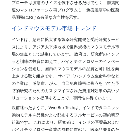
プローチは腫瘍のサイズを低下させるだけでなく、腫瘍関
連のマクロファージを再プログラムし、免疫腫瘍学の医薬
品開発における有望な方向性を示す。
インドマウスモデル市場 トレンド
インドは、急速に拡大する製薬研究開発と受託研究サービ
スにより、アジア太平洋地域で世界規模のマウスモデル市
場の焦点として誕生しています。 政府は、研究所のインフ
ラと訓練の投資に加えて、バイオテクノロジーのイノベー
ションを促進し、国内のマウスモデルの品質と可用性を向
上させる取り組みです。 サイアドバンチウム生命科学など
の企業は、感染症、がん、自己免疫障害に焦点を当てた予
防的研究のためのカスタマイズされた費用対効果の高いソ
リューションを提供することで、専門性を得ています。
以前述べたように、Vivo Bio Techは、インドでタコニック
動物モデルを品種および配布するフルサービスの契約研究
組織です。 これにより、研究者は、インドの医薬品および
バイオテクノロジー産業の成長に貢献し、医薬品発見のた