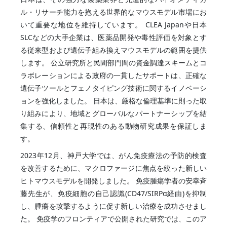
ル・リサーチ能力を抱える世界的なマウスモデル市場にお
いて重要な地位を維持しています。 CLEA Japanや日本
SLCなどの大手企業は、医薬品開発や毒性評価を対象とす
る従来型および遺伝子組み換えマウスモデルの範囲を提供
します。 公立研究所と民間部門間の資金調達スキームとコ
ラボレーションによる政府の一貫したサポートは、正確な
遺伝子ツールとフェノタイピング技術に関するイノベーシ
ョンを強化しました。 日本は、厳格な倫理基準に則った取
り組みにより、地域とグローバルなパートナーシップを結
集する、信頼性と再現性のある動物研究成果を保証しま
す。
2023年12月、神戸大学では、がん免疫療法の予防的検査
を改善するために、マクロファージに焦点を絞った新しい
ヒトマウスモデルを開発しました。 免疫腫瘍学者の安幸斉
藤先生が、免疫細胞の自己認識(CD47/SIRPα経由)を抑制
し、腫瘍を攻撃するように促す新しい治療を成功させまし
た。 免疫学のフロンティアで公開された研究では、このア