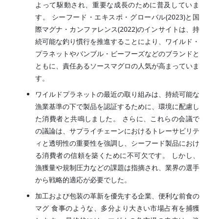
よって駆動され、重要な成長のために普及していま
す。 シーフード・エキスポ・グローバル(2023)と国
際マグナ・カンファレンス(2022)のインサイトは、持
続可能な釣り慣行を推進することにより、ワイルド・
プラネットやバンブル・ビーフーズなどのブランドと
ともに、責任あるソースマグロの人気が高まっていま
す。
ワイルドプラネットの最近の取り組みは、持続可能な
漁業基準の下で製品を認証するために、環境に配慮し
た消費者と共鳴しました。 さらに、これらの会議で
の議論は、サプライチェーンにおけるトレーサビリテ
ィと透明性の重要性を強調し、シーフード製品におけ
る消費者の信頼を築くために不可欠です。 しかし、
漁獲量や規制圧力などの課題は指摘され、業界の選手
から戦略的適応が必要でした。
加工および包装の革新を優先する企業、便利な前食の
マグ 食事のような、多分より大きい市場占有を捕獲