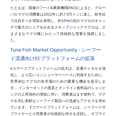
たとえば、国連のフード&農業機関(FAO)によると、グロー
バルマグロ消費量は2022年に約7.9万トンに達し、前年比
58%
で注目すべき増加を表明し、約
の合計マグロのキャッ
チで最大のシェアを占めるスキップジャックマグロは、さ
まざまなマグロ種にわたって持続的な需要を強調しまし
た。
Tuna Fish Market Opportunity - シーフー
ド流通向けECプラットフォームの拡張
eコマースプラットフォームの拡大は、流通チャネルを強
化し、より広いコンシューマーベースに到達するために、
世界的なマグロの魚市場のための重要な機会を提示しま
す。 インターネットの普及とオンライン食料品のショッピ
ングの上昇傾向の増加に伴い、消費者はます便利で、マグ
ロを含む新鮮なシーフード製品への迅速なアクセスを求め
ています。 Eコマースプラットフォームは、シーフードサ
プライヤーと小売業者が伝統的な仲介を迂回し、サプライ