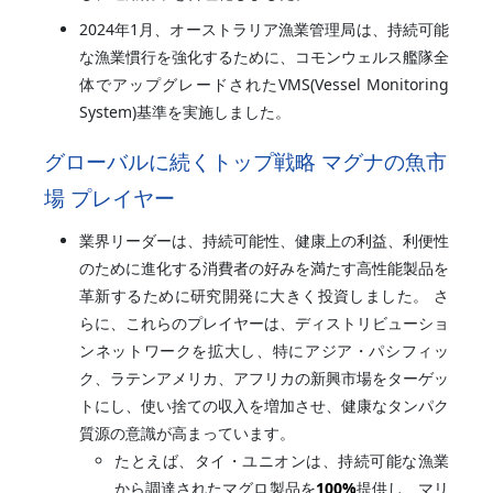
2024年1月、オーストラリア漁業管理局は、持続可能
な漁業慣行を強化するために、コモンウェルス艦隊全
体でアップグレードされたVMS(Vessel Monitoring
System)基準を実施しました。
グローバルに続くトップ戦略 マグナの魚市
場 プレイヤー
業界リーダーは、持続可能性、健康上の利益、利便性
のために進化する消費者の好みを満たす高性能製品を
革新するために研究開発に大きく投資しました。 さ
らに、これらのプレイヤーは、ディストリビューショ
ンネットワークを拡大し、特にアジア・パシフィッ
ク、ラテンアメリカ、アフリカの新興市場をターゲッ
トにし、使い捨ての収入を増加させ、健康なタンパク
質源の意識が高まっています。
たとえば、タイ・ユニオンは、持続可能な漁業
から調達されたマグロ製品を
100%
提供し、マリ