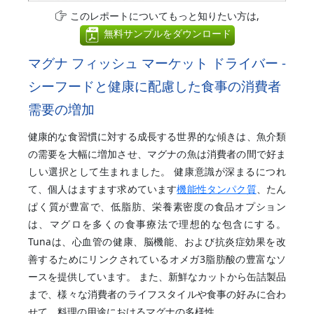
このレポートについてもっと知りたい方は,
無料サンプルをダウンロード
マグナ フィッシュ マーケット ドライバー -
シーフードと健康に配慮した食事の消費者
需要の増加
健康的な食習慣に対する成長する世界的な傾きは、魚介類
の需要を大幅に増加させ、マグナの魚は消費者の間で好ま
しい選択として生まれました。 健康意識が深まるにつれ
て、個人はますます求めています
機能性タンパク質
、たん
ぱく質が豊富で、低脂肪、栄養素密度の食品オプション
は、マグロを多くの食事療法で理想的な包含にする。
Tunaは、心血管の健康、脳機能、および抗炎症効果を改
善するためにリンクされているオメガ3脂肪酸の豊富なソ
ースを提供しています。 また、新鮮なカットから缶詰製品
まで、様々な消費者のライフスタイルや食事の好みに合わ
せて、料理の用途におけるマグナの多様性。