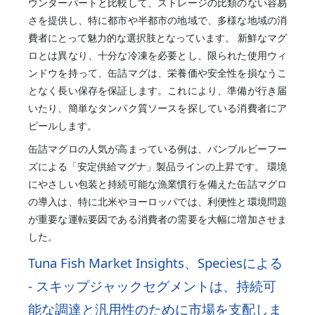
ウンターパートと比較して、ストレージの比類のない容易
さを提供し、特に都市や半都市の地域で、多様な地域の消
費者にとって魅力的な選択肢となっています。 新鮮なマグ
ロとは異なり、十分な冷凍を必要とし、限られた使用ウィ
ンドウを持って、缶詰マグは、栄養価や安全性を損なうこ
となく長い保存を保証します。これにより、準備が行き届
いたり、簡単なタンパク質ソースを探している消費者にア
ピールします。
缶詰マグロの人気が高まっている例は、バンブルビーフー
ズによる「安定供給マグナ」製品ラインの上昇です。 環境
にやさしい包装と持続可能な漁業慣行を備えた缶詰マグロ
の導入は、特に北米やヨーロッパでは、利便性と環境問題
が重要な運転要因である消費者の需要を大幅に増加させま
した。
Tuna Fish Market Insights、Speciesによる
- スキップジャックセグメントは、持続可
能な調達と汎用性のために市場を支配しま