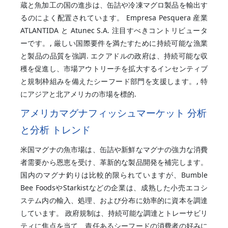
蔵と魚加工の国の進歩は、缶詰や冷凍マグロ製品を輸出す
るのによく配置されています。 Empresa Pesquera 産業
ATLANTIDA と Atunec S.A. 注目すべきコントリビュータ
ーです。, 厳しい国際要件を満たすために持続可能な漁業
と製品の品質を強調. エクアドルの政府は、持続可能な収
穫を促進し、市場アウトリーチを拡大するインセンティブ
と規制枠組みを備えたシーフード部門を支援します。, 特
にアジアと北アメリカの市場を標的.
アメリカマグナフィッシュマーケット 分析
と分析 トレンド
米国マグナの魚市場は、缶詰や新鮮なマグナの強力な消費
者需要から恩恵を受け、革新的な製品開発を補完します。
国内のマグナ釣りは比較的限られていますが、Bumble
Bee FoodsやStarkistなどの企業は、成熟した小売エコシ
ステム内の輸入、処理、および分布に効率的に資本を調達
しています。 政府規制は、持続可能な調達とトレーサビリ
ティに焦点を当て、責任あるシーフードの消費者の好みに