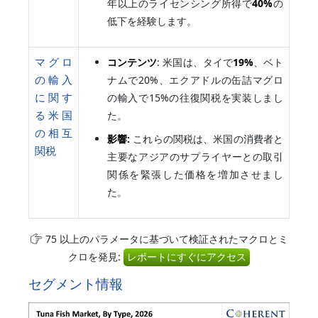
年以上のライセンシング所得で
40%
の
低下を経験します。
マグロ
コンテンツ
: 米国は、タイで
19%
、ベト
の輸入
ナムで20%、エクアドルの缶詰マグロ
に関す
の輸入で15%の往復関税を実装しまし
る米国
た。
の相互
影響:
これらの関税は、米国の消費者と
関税
主要なアジアのサプライヤーとの取引
関係を緊張した価格を増加させまし
た。
75 以上のパラメータに基づいて検証されたマクロとミ
クロを発見:
レポートにすぐにアクセス
セグメント情報