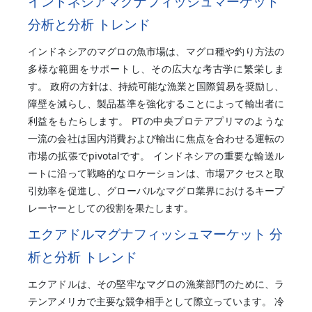
インドネシアマグナフィッシュマーケット
分析と分析 トレンド
インドネシアのマグロの魚市場は、マグロ種や釣り方法の
多様な範囲をサポートし、その広大な考古学に繁栄しま
す。 政府の方針は、持続可能な漁業と国際貿易を奨励し、
障壁を減らし、製品基準を強化することによって輸出者に
利益をもたらします。 PTの中央プロテアプリマのような
一流の会社は国内消費および輸出に焦点を合わせる運転の
市場の拡張でpivotalです。 インドネシアの重要な輸送ル
ートに沿って戦略的なロケーションは、市場アクセスと取
引効率を促進し、グローバルなマグロ業界におけるキープ
レーヤーとしての役割を果たします。
エクアドルマグナフィッシュマーケット 分
析と分析 トレンド
エクアドルは、その堅牢なマグロの漁業部門のために、ラ
テンアメリカで主要な競争相手として際立っています。 冷