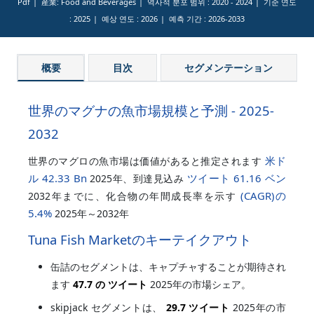
Pdf
産業: Food and Beverages
역사적 분포 범위 :
2020 - 2024
기준 연도
:
2025
예상 연도 :
2026
예측 기간 :
2026-2033
概要
目次
セグメンテーション
世界のマグナの魚市場規模と予測 - 2025-
2032
米ド
世界のマグロの魚市場は価値があると推定されます
ル 42.33 Bn
ツイート 61.16 ベン
2025年、到達見込み
(CAGR)の
2032年までに、化合物の年間成長率を示す
5.4%
2025年～2032年
Tuna Fish Marketのキーテイクアウト
缶詰のセグメントは、キャプチャすることが期待され
ます
47.7 の ツイート
2025年の市場シェア。
skipjack セグメントは、
29.7 ツイート
2025年の市