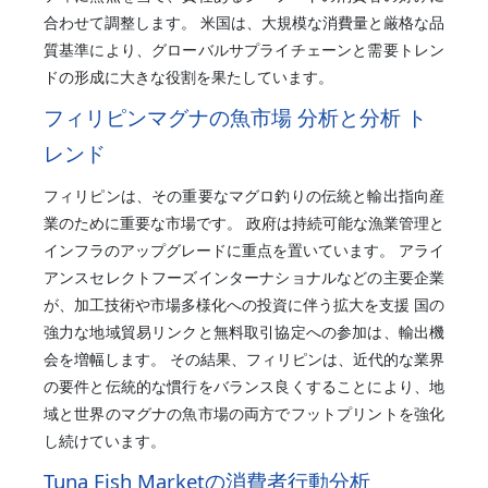
合わせて調整します。 米国は、大規模な消費量と厳格な品
質基準により、グローバルサプライチェーンと需要トレン
ドの形成に大きな役割を果たしています。
フィリピンマグナの魚市場 分析と分析 ト
レンド
フィリピンは、その重要なマグロ釣りの伝統と輸出指向産
業のために重要な市場です。 政府は持続可能な漁業管理と
インフラのアップグレードに重点を置いています。 アライ
アンスセレクトフーズインターナショナルなどの主要企業
が、加工技術や市場多様化への投資に伴う拡大を支援 国の
強力な地域貿易リンクと無料取引協定への参加は、輸出機
会を増幅します。 その結果、フィリピンは、近代的な業界
の要件と伝統的な慣行をバランス良くすることにより、地
域と世界のマグナの魚市場の両方でフットプリントを強化
し続けています。
Tuna Fish Marketの消費者行動分析