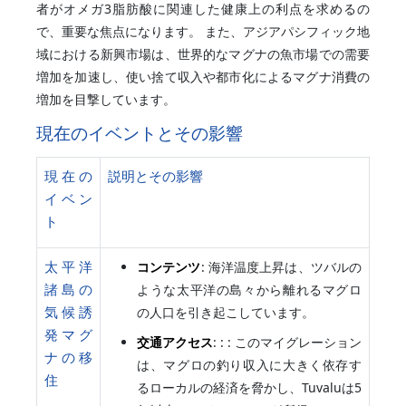
者がオメガ3脂肪酸に関連した健康上の利点を求めるの
で、重要な焦点になります。 また、アジアパシフィック地
域における新興市場は、世界的なマグナの魚市場での需要
増加を加速し、使い捨て収入や都市化によるマグナ消費の
増加を目撃しています。
現在のイベントとその影響
現在の
説明とその影響
イベン
ト
太平洋
コンテンツ
: 海洋温度上昇は、ツバルの
諸島の
ような太平洋の島々から離れるマグロ
気候誘
の人口を引き起こしています。
発マグ
交通アクセス
: : : このマイグレーション
ナの移
は、マグロの釣り収入に大きく依存す
住
るローカルの経済を脅かし、Tuvaluは5