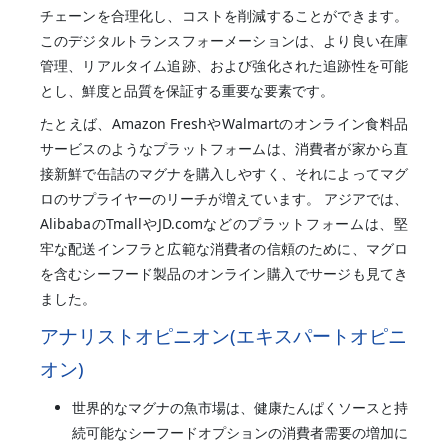
チェーンを合理化し、コストを削減することができます。
このデジタルトランスフォーメーションは、より良い在庫
管理、リアルタイム追跡、および強化された追跡性を可能
とし、鮮度と品質を保証する重要な要素です。
たとえば、Amazon FreshやWalmartのオンライン食料品
サービスのようなプラットフォームは、消費者が家から直
接新鮮で缶詰のマグナを購入しやすく、それによってマグ
ロのサプライヤーのリーチが増えています。 アジアでは、
AlibabaのTmallやJD.comなどのプラットフォームは、堅
牢な配送インフラと広範な消費者の信頼のために、マグロ
を含むシーフード製品のオンライン購入でサージも見てき
ました。
アナリストオピニオン(エキスパートオピニ
オン)
世界的なマグナの魚市場は、健康たんぱくソースと持
続可能なシーフードオプションの消費者需要の増加に