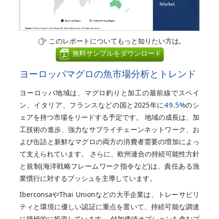
このレポートについてもっと知りたい方は,
無料サンプルをダウンロード
ヨーロッパマグロの魚市場分析とトレンド
ヨーロッパ地域は、マグロ釣りと加工の最前線でスペイ
49.5%
ン、イタリア、フランスなどの国と2025年に
のシ
ェアを持つ市場をリードする予定です。 地域の成長は、加
工技術の進歩、強力なサプライチェーンネットワーク、お
よび缶詰と新鮮なマグロの両方の消費者需要の増加によっ
て支えられています。 さらに、欧州連合の持続可能性方針
と規制(海洋戦略フレームワーク指令など)は、責任ある漁
業慣行に対するプッシュを主導しています。
IberconsaやThai Unionなどの大手企業は、トレーサビリ
ティと環境に優しい認証に重点を置いて、持続可能な調達
に積極的に投資しています。 付加価値オプションを含むプ