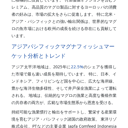
レミアム、高品質のマグロ製品に対するヨーロッパの消費
者の好みは、市場の拡大をさらに促進します。 特に北米・
アジア・パシフィックとの強い輸出関係は、世界的なマグ
ロの魚市場における欧州の成長を続ける存在にも貢献して
います。
アジアパシフィックマグナフィッシュマー
ケット分析とトレンド
22.5%
アジア太平洋地域は、2025年に
のシェアを獲得し
た市場で最も速い成長を期待しています。 特に、日本、イ
ンドネシア、フィリピンなど国を中心に、広大な海岸線、
豊かな海洋生物多様性、そして井戸保全漁業によって運転
される。 地域は、伝統的なマグロの漁業と高度な養殖作業
の共存者の両方が、広範な市場生態系から恩恵を受ける。
持続可能な漁業慣行と輸出をサポートし、繁栄する産業環
境を育むアジア・パシフィック諸国の政府政策。 東洋リゾ
株式会社、PTなどの主要企業 Japfa Comfeed Indonesia