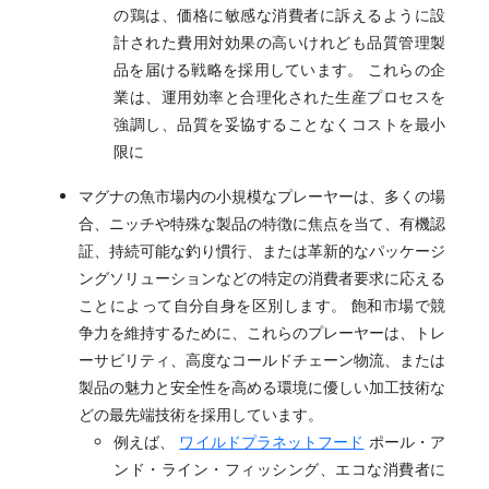
の鶏は、価格に敏感な消費者に訴えるように設
計された費用対効果の高いけれども品質管理製
品を届ける戦略を採用しています。 これらの企
業は、運用効率と合理化された生産プロセスを
強調し、品質を妥協することなくコストを最小
限に
マグナの魚市場内の小規模なプレーヤーは、多くの場
合、ニッチや特殊な製品の特徴に焦点を当て、有機認
証、持続可能な釣り慣行、または革新的なパッケージ
ングソリューションなどの特定の消費者要求に応える
ことによって自分自身を区別します。 飽和市場で競
争力を維持するために、これらのプレーヤーは、トレ
ーサビリティ、高度なコールドチェーン物流、または
製品の魅力と安全性を高める環境に優しい加工技術な
どの最先端技術を採用しています。
例えば、
ワイルドプラネットフード
ポール・ア
ンド・ライン・フィッシング、エコな消費者に