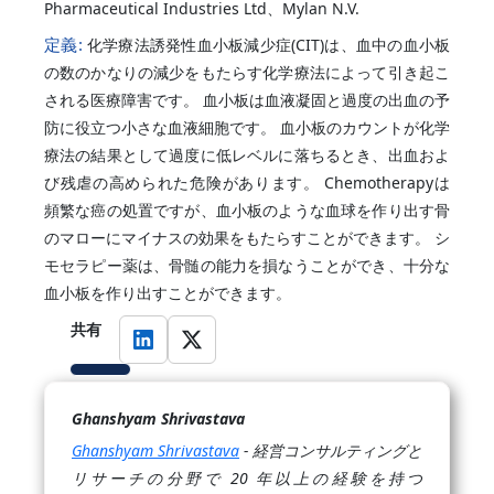
Pharmaceutical Industries Ltd、Mylan N.V.
定義:
化学療法誘発性血小板減少症(CIT)は、血中の血小板
の数のかなりの減少をもたらす化学療法によって引き起こ
される医療障害です。 血小板は血液凝固と過度の出血の予
防に役立つ小さな血液細胞です。 血小板のカウントが化学
療法の結果として過度に低レベルに落ちるとき、出血およ
び残虐の高められた危険があります。 Chemotherapyは
頻繁な癌の処置ですが、血小板のような血球を作り出す骨
のマローにマイナスの効果をもたらすことができます。 シ
モセラピー薬は、骨髄の能力を損なうことができ、十分な
血小板を作り出すことができます。
共有
Ghanshyam Shrivastava
Ghanshyam Shrivastava
- 経営コンサルティングと
リサーチの分野で 20 年以上の経験を持つ