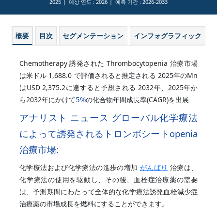
2025
예상 연도 :
2026
예측 기간 :
2026-2033
概要
目次
セグメンテーション
インフォグラフィック
Chemotherapy 誘発された Thrombocytopenia 治療市場
は米ドル 1,688.0 で評価されると推定される 2025年のMn
はUSD 2,375.2に達すると予想される 2032年、2025年か
5%
ら2032年にかけて
の化合物年間成長率(CAGR)を出展
アナリスト ニュース
グローバル化学療法
によって誘発されるトロンボシートopenia
治療市場:
化学療法および化学療法の進歩の増加
がんばり
治療は、
化学療法の使用を駆動し、その後、血栓症治療薬の需要
は、予測期間にわたって全体的な化学療法誘発血栓減少症
治療薬の市場成長を燃料にすることができます。