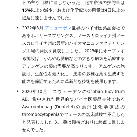
トの主な目標に達しなかった、化学療法の投与量は
15%
以上の減少、および化学療法の用量は4日以上の
遅延に達しませんでした。
2022年3月
アミューゲン
世界のバイオ医薬品会社で
あるホルリースプリングス、ノースカロライナ州ノー
スカロライナ州の最新のバイオマニュファクチャリン
グ工場の開設を発表しました。 2025年にオープンす
る施設は、がんや心臓病などの大きな病気を治療する
アミンゲンの薬の需要が高まります。 アムゲンの施
設は、生産性を最大化し、患者の多様な薬を生成する
能力を保証するために革新的な技術を使用します。
2020年10月、スウェーデンのOrphan Biovitrum
AB、集中された世界的なバイオ医薬品会社である
Avatrombopag (Doptelet)の薬剤は化学療法の
thrombocytopeniaでフェーズの臨床試験で不足した
と発表しました 3。 薬は期待どおりに終点に達しま
せんでした。