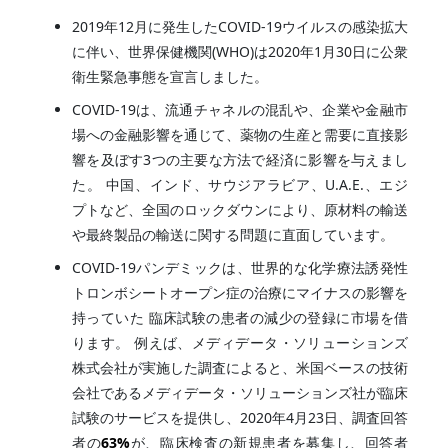
2019年12月に発生したCOVID-19ウイルスの感染拡大
に伴い、世界保健機関(WHO)は2020年1月30日に公衆
衛生緊急事態を宣言しました。
COVID-19は、流通チャネルの混乱や、企業や金融市
場への金融影響を通じて、薬物の生産と需要に直接影
響を及ぼす3つの主要な方法で経済に影響を与えまし
た。 中国、インド、サウジアラビア、U.A.E.、エジ
プトなど、全国のロックダウンにより、原材料の輸送
や最終製品の輸送に関する問題に直面しています。
COVID-19パンデミックは、世界的な化学療法誘発性
トロンボシートオープン症の治療にマイナスの影響を
持っていた 臨床試験の患者の減少の登録に市場を借
ります。 例えば、メディデータ・ソリューションズ
株式会社が実施した調査によると、米国ベースの技術
会社であるメディデータ・ソリューションズ社が臨床
試験のサービスを提供し、2020年4月23日、調査回答
者の
63%
が、臨床検査の新規患者を募集し、回答者