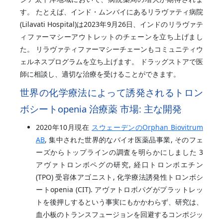
す。 たとえば、インド・ムンバイにあるリラヴァティ病院
(Lilavati Hospital)は2023年9月26日、インドのリラヴァテ
ィファーマシーアウトレットのチェーンを立ち上げまし
た。 リラヴァティファーマシーチェーンもコミュニティウ
ェルネスプログラムを立ち上げます。 ドラッグストアで医
師に相談し、適切な治療を受けることができます。
世界の化学療法によって誘発されるトロン
ボシートopenia 治療薬
市場: 主な開発
2020年10月現在
スウェーデンのOrphan Biovitrum
AB
, 集中された世界的なバイオ医薬品事業, そのフェ
ーズからトップラインの調査を明らかにしました 3
アヴァトロンボペグの研究, 経口トロンボエチン
(TPO) 受容体アゴニスト, 化学療法誘発性トロンボシ
ートopenia (CIT). アヴァトロボパグがプラットレッ
トを後押しするという事実にもかかわらず、研究は、
血小板のトランスフュージョンを回避するコンポジッ