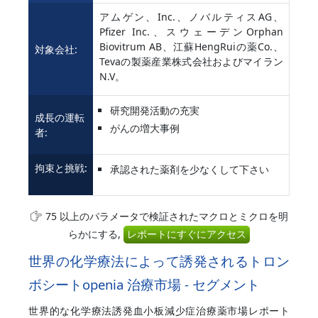
アムゲン、Inc.、ノバルティスAG、
Pfizer Inc.、スウェーデンOrphan
Biovitrum AB、江蘇HengRuiの薬Co.、
対象会社:
Tevaの製薬産業株式会社およびマイラン
N.V。
研究開発活動の充実
成長の運転
がんの増大事例
者:
拘束と挑戦:
承認された薬剤を少なくして下さい
75 以上のパラメータで検証されたマクロとミクロを明
らかにする,
レポートにすぐにアクセス
世界の化学療法によって誘発されるトロン
ボシートopenia 治療市場 - セグメント
世界的な化学療法誘発血小板減少症治療薬市場レポート