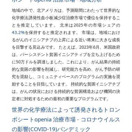
地域の中で、北アメリカは、予測期間にわたって世界的な
化学療法誘発性血小板減少症治療市場で優位を保持するこ
とを推定しています。 北米は2025年の市場シェアの
43.2%
を保持すると推定されます。 市場は、地域におけ
るがんのイニシアチブの上昇による近い将来に大きな成長
を目撃する見込みです。 たとえば、2023年6月、米国政府
は、パーシステント貧困イニシアティブを立ち上げるため
に50万ドルを調達しました。これにより、がん結果の持続
的な貧困の影響を削減し、研究能力を高め、がん予防の研
究を奨励し、コミュニティベースのプログラムの実施を奨
励することを目指しています。 持続的な貧困イニシアチブ
は、がんの状況における持続的な貧困構造および機関の決
定者に対処するための最初の重要なプログラムです。
世界の化学療法によって誘発されるトロン
ボシートopenia 治療市場 - コロナウイルス
の影響(COVID-19)パンデミック