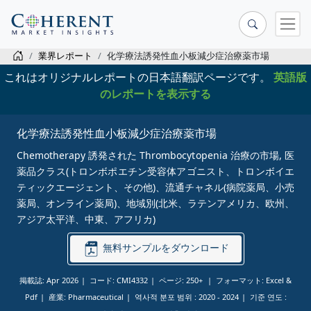
業界レポート
化学療法誘発性血小板減少症治療薬市場
これはオリジナルレポートの日本語翻訳ページです。
英語版
のレポートを表示する
化学療法誘発性血小板減少症治療薬市場
Chemotherapy 誘発された Thrombocytopenia 治療の市場, 医
薬品クラス(トロンボポエチン受容体アゴニスト、トロンボイエ
ティックエージェント、その他)、流通チャネル(病院薬局、小売
薬局、オンライン薬局)、地域別(北米、ラテンアメリカ、欧州、
アジア太平洋、中東、アフリカ)
無料サンプルをダウンロード
掲載誌: Apr 2026
コード: CMI4332
ページ: 250+
フォーマット: Excel &
Pdf
産業: Pharmaceutical
역사적 분포 범위 :
2020 - 2024
기준 연도 :