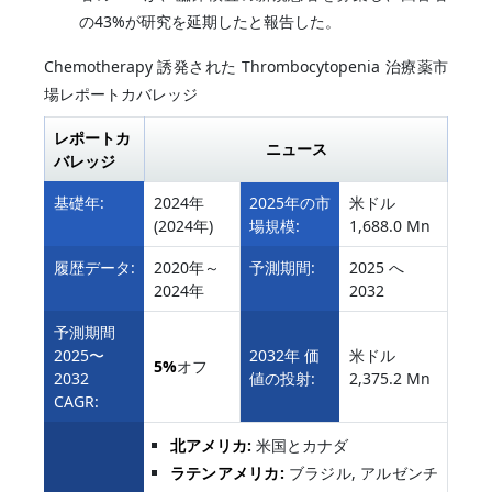
の43%が研究を延期したと報告した。
Chemotherapy 誘発された Thrombocytopenia 治療薬市
場レポートカバレッジ
レポートカ
ニュース
バレッジ
基礎年:
2024年
2025年の市
米ドル
(2024年)
場規模:
1,688.0 Mn
履歴データ:
2020年～
予測期間:
2025 へ
2024年
2032
予測期間
2025〜
2032年 価
米ドル
5%
オフ
2032
値の投射:
2,375.2 Mn
CAGR:
北アメリカ:
米国とカナダ
ラテンアメリカ:
ブラジル, アルゼンチ