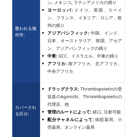
ン, メキシコ, ラテンアメリカの残り
ヨーロッパ:
ドイツ、英国、スペイ
ン、フランス、イタリア、ロシア、欧
州の残り
覆われる幾
アジアパシフィック:
中国、インド、
何学:
日本、オーストラリア、韓国、アセア
ン、アジアパシフィックの残り
中東:
GCC、イスラエル、中東の残り
アフリカ:
南アフリカ、北アフリカ、
中央アフリカ
ドラッグクラス:
Thrombopoietinの受
容器のAgonists、Throombopoieticの
代理店、他
カバーされ
管理のルートによって:
経口, 注射可能
る区分:
配分チャネルによって:
病院薬局、小
売薬局、オンライン薬局