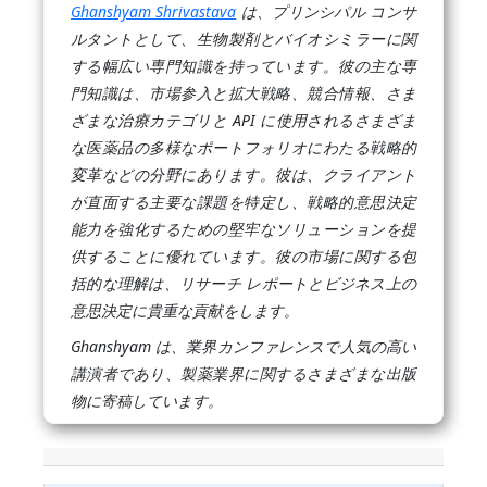
Ghanshyam Shrivastava
は、プリンシパル コンサ
ルタントとして、生物製剤とバイオシミラーに関
する幅広い専門知識を持っています。彼の主な専
門知識は、市場参入と拡大戦略、競合情報、さま
ざまな治療カテゴリと API に使用されるさまざま
な医薬品の多様なポートフォリオにわたる戦略的
変革などの分野にあります。彼は、クライアント
が直面する主要な課題を特定し、戦略的意思決定
能力を強化するための堅牢なソリューションを提
供することに優れています。彼の市場に関する包
括的な理解は、リサーチ レポートとビジネス上の
意思決定に貴重な貢献をします。
Ghanshyam は、業界カンファレンスで人気の高い
講演者であり、製薬業界に関するさまざまな出版
物に寄稿しています。