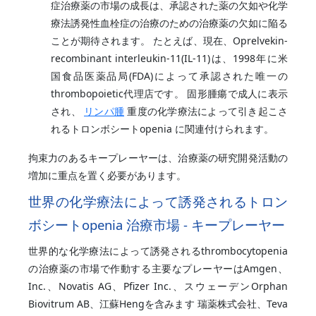
症治療薬の市場の成長は、承認された薬の欠如や化学
療法誘発性血栓症の治療のための治療薬の欠如に陥る
ことが期待されます。 たとえば、現在、Oprelvekin-
recombinant interleukin-11(IL-11)は、1998年に米
国食品医薬品局(FDA)によって承認された唯一の
thrombopoietic代理店です。 固形腫瘍で成人に表示
され、
リンパ腫
重度の化学療法によって引き起こさ
れるトロンボシートopenia に関連付けられます。
拘束力のあるキープレーヤーは、治療薬の研究開発活動の
増加に重点を置く必要があります。
世界の化学療法によって誘発されるトロン
ボシートopenia 治療市場 - キープレーヤー
世界的な化学療法によって誘発されるthrombocytopenia
の治療薬の市場で作動する主要なプレーヤーはAmgen、
Inc.、Novatis AG、Pfizer Inc.、スウェーデンOrphan
Biovitrum AB、江蘇Hengを含みます 瑞薬株式会社、Teva