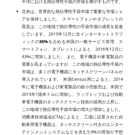
平洋における熱伝導性手袋の市場を燃やすものです。
北米は、世界的な熱伝導性手袋市場で重要な市場シェ
アを保持しました。 スマートフォンやタブレットの
普及は、この地域で熱伝導性の手袋市場の成長を促進
しています。 2015年12月に全インターネットトラフ
ィックの
36%
を占める米国の一般サービス管理、ス
マートフォン、タブレットによると、2016年12月に
43%に増加しました。 また、電子機器や家電製品の
需要が高まっていますが、この地域の熱伝導性手袋の
市場は、多くの電子機器にタッチスクリーンパネルが
導入されています。 米国Census局によると、2014
年に電子機器および家電製品の総小売販売は、米国で
2015年1億米ドルに増加し、ラップトップおよび自動
車電子機器のタッチスクリーン技術の採用が上昇し、
この地域で熱伝導性手袋市場の増大が増加しました。
消費者技術協会(CTA)によると、工場に設置された自
動車用電子機器は、タッチスクリーン付きのエンター
テインメントシステムなどを含む5.9%の増加が予想