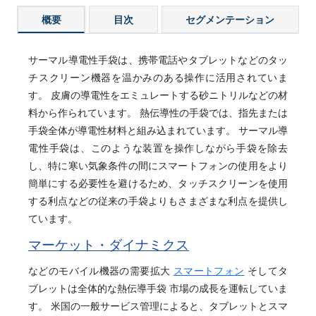
概要
目次
セグメンテーション
サーマル導電性手袋は、携帯電話やタブレットなどのタッ
チスクリーン機器を温かみのある操作に活用されていま
す。 皮膚の導電性をエミュレートする砂ニトリルなどの材
料から作られています。 熱伝導性の手袋では、指先または
手袋全体が導電性材料と組み込まれています。 サーマル導
電性手袋は、このような装置を操作しながら手袋を除去
し、特に寒い気象条件の間にスマートフォンの使用をより
簡単にする必要性を避けるため、タッチスクリーンを使用
する利点などの従来の手袋よりもさまざまな利点を提供し
ています。
マーケット・ダイナミクス
などのモバイル機器の需要拡大
スマートフォン
そしてタ
ブレットは全体的な熱伝導手袋 市場の成長を運転していま
す。 米国の一般サービス管理によると、タブレットとスマ