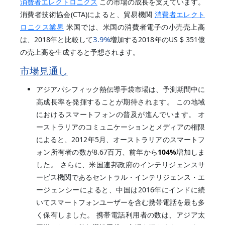
消費者エレクトロニクス
この市場の成長を支えています。
消費者技術協会(CTA)によると、貿易機関
消費者エレクト
ロニクス業界
米国では、米国の消費者電子の小売売上高
3.9%
は、2018年と比較して
増加する2018年のUS $ 351億
の売上高を生成すると予想されます。
市場見通し
アジアパシフィック熱伝導手袋市場は、予測期間中に
高成長率を発揮することが期待されます。 この地域
におけるスマートフォンの普及が進んでいます。 オ
ーストラリアのコミュニケーションとメディアの権限
によると、2012年5月、オーストラリアのスマートフ
ォン所有者の数が8.67百万、前年から
104%
増加しま
した。 さらに、米国連邦政府のインテリジェンスサ
ービス機関であるセントラル・インテリジェンス・エ
ージェンシーによると、中国は2016年にインドに続
いてスマートフォンユーザーを含む携帯電話を最も多
く保有しました。 携帯電話利用者の数は、アジア太