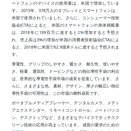
ートフォンのデバイスの使用量は、米国で増加していま
す。 2015年、378万人のタブレットとスマートフォンは、
米国で使用されていました。さらに、コンシューマー技術
協会(CTA)によると、米国のスマートフォンの単体積載量
2%
は、2018年に189百万に達すると
増加すると予想さ
れ、売上高は3%の増加が米国の消費者技術協会(CTA)によ
ると、2018年に米国で62.9億米ドルに達すると予想されま
す。
導電性、グリップのしやすさ、暖かさ、耐久性、使いやす
さ、軽量、通気性、ドーピングなどの熱伝導性手袋の利点
は、世界的な導電性手袋市場の成長を促進しています。 さ
らに、さまざまな色、素材、デザイン、厚さの幅広い熱伝
導性手袋の可用性は、この市場の燃料成長です。
ポータブルメディアプレーヤー、デジタルカメラ、メディ
アエクステンダー、リモートコントロール、ノートパソコ
ン、デスクトップなど、さまざまなデバイスでタッチスク
リーン技術の応用が高まっています。 成長の要求のための