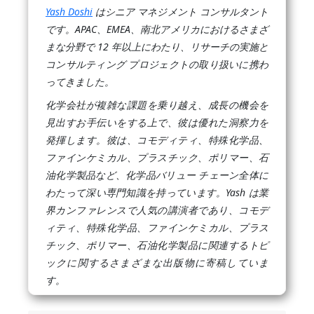
Yash Doshi
はシニア マネジメント コンサルタント
です。APAC、EMEA、南北アメリカにおけるさまざ
まな分野で 12 年以上にわたり、リサーチの実施と
コンサルティング プロジェクトの取り扱いに携わ
ってきました。
化学会社が複雑な課題を乗り越え、成長の機会を
見出すお手伝いをする上で、彼は優れた洞察力を
発揮します。彼は、コモディティ、特殊化学品、
ファインケミカル、プラスチック、ポリマー、石
油化学製品など、化学品バリュー チェーン全体に
わたって深い専門知識を持っています。Yash は業
界カンファレンスで人気の講演者であり、コモデ
ィティ、特殊化学品、ファインケミカル、プラス
チック、ポリマー、石油化学製品に関連するトピ
ックに関するさまざまな出版物に寄稿していま
す。