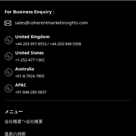
For Business Enquiry :
sales@coherentmarketinsights.com
United Kingdom
+44-203-957-8553 / +44-203-949-5508
United States
+1-252-477-1362
Australia
+61-8-7924-7805
APAC
+91-848-285-0837
メニュー
会社概要">会社概要
最新の洞察