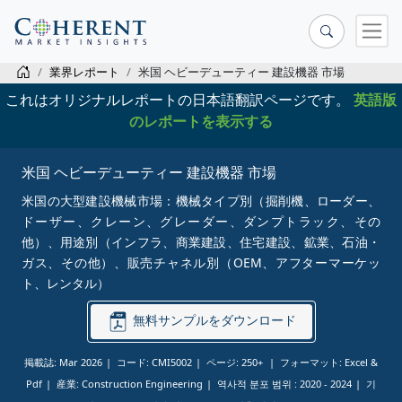
業界レポート
米国 ヘビーデューティー 建設機器 市場
これはオリジナルレポートの日本語翻訳ページです。
英語版
のレポートを表示する
米国 ヘビーデューティー 建設機器 市場
米国の大型建設機械市場：機械タイプ別（掘削機、ローダー、
ドーザー、クレーン、グレーダー、ダンプトラック、その
他）、用途別（インフラ、商業建設、住宅建設、鉱業、石油・
ガス、その他）、販売チャネル別（OEM、アフターマーケッ
ト、レンタル）
無料サンプルをダウンロード
掲載誌: Mar 2026
コード: CMI5002
ページ: 250+
フォーマット: Excel &
Pdf
産業: Construction Engineering
역사적 분포 범위 :
2020 - 2024
기