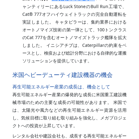
ャンティリーにあるLuck StoneのBull Run工場で、
Cat® 777オフハイウェイトラックの完全自動運転を
実証しました。 キャタピラーは、集約業界における
オートノマイズ技術の第一弾として、100トンクラス
のCat 777を含むオートノマイズトラック艦隊を拡大
しました。 イニシアチブは、Caterpillarの約束をベ
ースとし、検疫および総計分野における自律的な運搬
ソリューションを提供しています。
米国ヘビーデューティ建設機器の機会
再生可能エネルギー産業の成長は、機会として
再生可能エネルギー産業の爆発的な成長に米国重工建設機
械市場のための主要な成長の可能性があります。 米国で
は、太陽光や風力などの再生可能エネルギー資源を活用
し、気候目標に取り組む取り組みを強化し、メガプロジェ
クトへの投資が上昇しています。
レンタル会社や建設会社も、成長する再生可能エネルギー