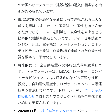
の米国ヘビーデューティ建設機器の購入に相当する増
加が認められています。
市場は技術の連続的な革新によって運転される巨大な
成長を経験しました。 生産者は、生産性を向上させ
るだけでなく、コストを削減し、安全性を向上させる
効率的な機械を製造しています。 ディーゼル技術エ
ンジン、油圧、電子機器、オートメーション、コネク
ティビティの開発は、作業現場で達成された作業の性
質を根本的に革命化しています。
将来的には、全自動装置への移行は業界を変革しま
す。 トップメーカーは、LiDAR、レーダー、コンピ
ュータビジョン、および5G通信などの広範な技術に
投資し、自動運転運搬車、ロボットショベル、自動運
転車を作成しています。 ドローン、AI、
バーチャル
&拡張現実
プロセスとプロジェクト計画を合理化する
ためにも実装されています。
2024年11月、
株式会社キャタピラー
バージニア州チ