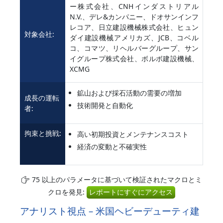
ー株式会社、CNHインダストリアル
N.V.、デレ&カンパニー、ドオサンインフ
レコア、日立建設機械株式会社、ヒュン
対象会社:
ダイ建設機械アメリカズ、JCB、コベル
コ、コマツ、リヘルバーグループ、サン
イグループ株式会社、ボルボ建設機械、
XCMG
鉱山および採石活動の需要の増加
成長の運転
技術開発と自動化
者:
拘束と挑戦:
高い初期投資とメンテナンスコスト
経済の変動と不確実性
75 以上のパラメータに基づいて検証されたマクロとミ
クロを発見:
レポートにすぐにアクセス
アナリスト視点 – 米国ヘビーデューティ建