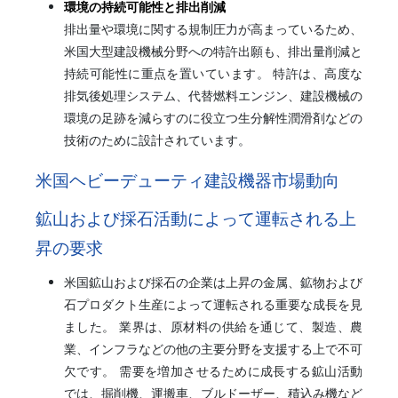
環境の持続可能性と排出削減
排出量や環境に関する規制圧力が高まっているため、
米国大型建設機械分野への特許出願も、排出量削減と
持続可能性に重点を置いています。 特許は、高度な
排気後処理システム、代替燃料エンジン、建設機械の
環境の足跡を減らすのに役立つ生分解性潤滑剤などの
技術のために設計されています。
米国ヘビーデューティ建設機器市場動向
鉱山および採石活動によって運転される上
昇の要求
米国鉱山および採石の企業は上昇の金属、鉱物および
石プロダクト生産によって運転される重要な成長を見
ました。 業界は、原材料の供給を通じて、製造、農
業、インフラなどの他の主要分野を支援する上で不可
欠です。 需要を増加させるために成長する鉱山活動
では、掘削機、運搬車、ブルドーザー、積込み機など