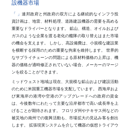
設機器市場
「 」
連邦政府と州政府の双方による継続的なインフラ投
資計画は、地雷、材料処理、道路建設機器の需要を高める
重要なドライバーとなります。 鉱山、構造、オイルおよび
ガスのような企業を渡る老化の艦隊の取り替えはまた市場
の機会を支えます。 しかし、高設備費は、小規模な建設業
を横断する採用のための重要な拘束を維持します。 世界的
なサプライチェーンの問題による原材料価格の上昇は、機
器の価格が適時修正されていない場合、メーカーのマージ
ンを絞ることができます。
ミッドウェスト地域は現在、大規模な鉱山および建設活動
のために米国重工機器市場を支配しています。 西海岸およ
び東海岸の港湾や空港のアップグレードへの政府の資金
は、今後数年にわたって主要な沿岸都市で高い成長率を上
げることが期待されます。 フロリダ州やテキサス州などの
被災地の南州での復興活動も、市場拡大の見込み客を創出
します。 拡張現実システムを介して機器の仮想トライアウ