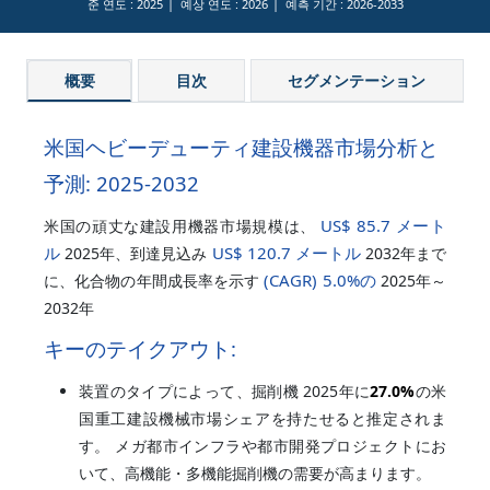
준 연도 :
2025
예상 연도 :
2026
예측 기간 :
2026-2033
概要
目次
セグメンテーション
米国ヘビーデューティ建設機器市場分析と
予測: 2025-2032
US$ 85.7 メート
米国の頑丈な建設用機器市場規模は、
ル
US$ 120.7 メートル
2025年、到達見込み
2032年まで
(CAGR)
5.0%
の
に、化合物の年間成長率を示す
2025年～
2032年
キーのテイクアウト:
装置のタイプによって、掘削機 2025年に
27.0%
の米
国重工建設機械市場シェアを持たせると推定されま
す。 メガ都市インフラや都市開発プロジェクトにお
いて、高機能・多機能掘削機の需要が高まります。