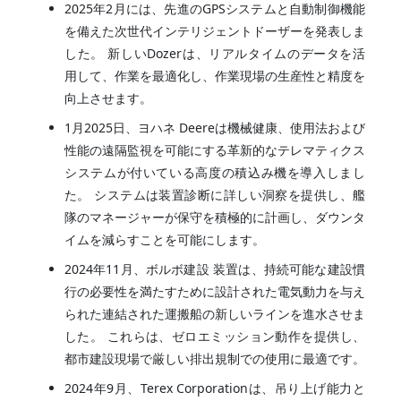
2025年2月には、先進のGPSシステムと自動制御機能
を備えた次世代インテリジェントドーザーを発表しま
した。 新しいDozerは、リアルタイムのデータを活
用して、作業を最適化し、作業現場の生産性と精度を
向上させます。
1月2025日、ヨハネ Deereは機械健康、使用法および
性能の遠隔監視を可能にする革新的なテレマティクス
システムが付いている高度の積込み機を導入しまし
た。 システムは装置診断に詳しい洞察を提供し、艦
隊のマネージャーが保守を積極的に計画し、ダウンタ
イムを減らすことを可能にします。
2024年11月、ボルボ建設 装置は、持続可能な建設慣
行の必要性を満たすために設計された電気動力を与え
られた連結された運搬船の新しいラインを進水させま
した。 これらは、ゼロエミッション動作を提供し、
都市建設現場で厳しい排出規制での使用に最適です。
2024年9月、Terex Corporationは、吊り上げ能力と