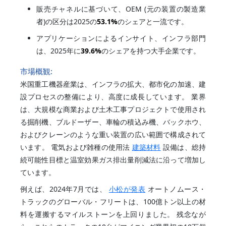
販売チャネルに基づいて、OEM (元の装置の製造業
者)の区分は2025の
53.1%
のシェアと一流です。
アプリケーションによるインサイト、インフラ部門
は、2025年に
39.6%
のシェアを持つ大手企業です。
市場概観:
米国重工機器産業は、インフラの拡大、都市化の加速、建
設プロセスの整備により、高度に成長しています。 業界
は、大規模な商業および土木工事プロジェクトで使用され
る掘削機、ブルドーザー、車輪の積込み機、バックホウ、
およびクレーンのような重い装置の広い範囲で構成されて
います。 電気および雑種の使用法
建築材料
設備は、総持
続可能性目標と温室効果ガス排出量削減法に沿って増加し
ています。
例えば、2024年7月では、
小松が発表
オートノムース・
トラックのグローバル・フリートは、100億トン以上の材
料を運搬するマイルストーンを上回りました。 残念なが