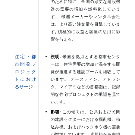
のために特に、全国の頑丈な建設機
器の需要の増加を燃料化していま
す。 機器メーカーやレンタル会社
は、より高い注文量を目撃していま
す, 積極的に収益と容量の活用に影
響を与える.
住宅・都
説明:
米国を拠点とする都市センタ
市開発プ
ーは、住宅需要の増加と混在する開
ロジェク
発が推進する建設ブームを経験して
トにおけ
います。 オースティン、アトラン
るサージ
タ、マイアミなどの首都圏は、記録
的な住宅プロジェクトの承認を見て
います。
影響:
この傾向は、公共および民間
の建設セクターにおける掘削機、積
込み機、およびバックホウ機の需要
が増加しています。 小規模から中規