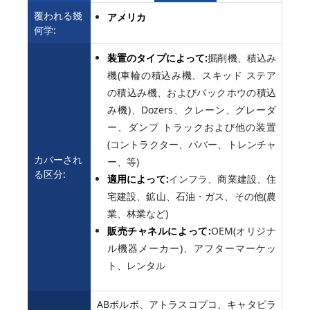
覆われる幾
アメリカ
何学:
装置のタイプによって:
掘削機、積込み
機(車輪の積込み機、スキッド ステア
の積込み機、およびバックホウの積込
み機)、Dozers、クレーン、グレーダ
ー、ダンプ トラックおよび他の装置
(コントラクター、パバー、トレンチャ
カバーされ
ー、等)
る区分:
適用によって:
インフラ、商業建設、住
宅建設、鉱山、石油・ガス、その他(農
業、林業など)
販売チャネルによって:
OEM(オリジナ
ル機器メーカー)、アフターマーケッ
ト、レンタル
ABボルボ、アトラスコプコ、キャタピラ