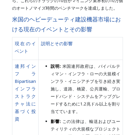
ら、これらのトラックの10台がマイニング業界初の10万個
のオートノマイズ時間のベンチマークを達成しました。
米国のヘビーデューティ建設機器市場にお
ける現在のイベントとその影響
現在のイ
説明とその影響
ベント
連邦イン
説明:
米国連邦政府は、バイパルテ
フラ
ィマン・インフラ・ローの大規模イ
Bipartisan
ンフラ・イニシアチブを引き続き実
インフラ
施し、道路、橋梁、公共運輸、ブロ
ストラク
ードバンド・システムをアップグレ
チャ法に
ードするために1.2兆ドル以上を割り
基づく投
当てています。
資
影響:
この法律は、輸送およびユー
ティリティの大規模なプロジェクト