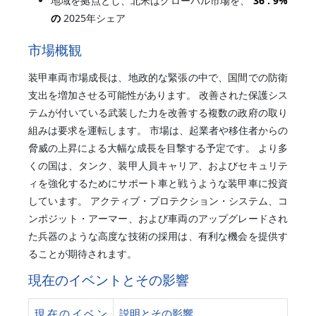
地域を拠点とし、北米はグローバル市場を、
36 .
9%
の
2025年シェア
市場概観
装甲車両市場成長は、地政的な緊張の中で、国間での防衛
支出を増加させる可能性があります。 改善された保護シス
テムが付いている武装した力を改善する複数の政府の取り
組みは要求を運転します。 市場は、起業者や移住者からの
脅威の上昇による大幅な成長を目撃する予定です。 より多
くの国は、タンク、装甲人員キャリア、およびセキュリテ
ィを強化するためにサポート車と戦うような装甲車に投資
しています。 アクティブ・プロテクション・システム、コ
ンポジット・アーマー、および車両のアップグレードされ
た兵器のような高度な技術の採用は、有利な機会を提供す
ることが期待されます。
現在のイベントとその影響
現在のイベン
説明とその影響