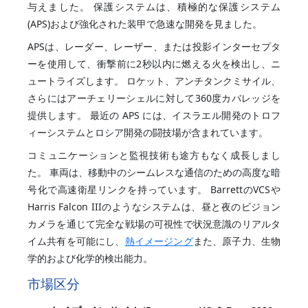
与えました。 保護システムは、積極的な保護システム
(APS)および強化された装甲で急速な開発を見ました。
APSは、レーダー、レーザー、または投影インターセプタ
ーを使用して、衝撃前に2秒以内に燃える火を検出し、ニ
ュートライズします。 ロケット、アンチタンクミサイル、
さらにはアーチェリーシェルに対して360度カバレッジを
提供します。 最近の APS には、イスラエル開発のトロフ
ィーシステムとロシア開発の闘技場が含まれています。
コミュニケーションと監視技術も途方もなく成長しまし
た。 車両は、移動中のシームレスな通信のための高度な暗
号化で高速衛星リンクを持っています。 BarrettのVCSや
Harris Falcon IIIのようなシステムは、昼と夜のビジョン
カメラを通じて完全な戦場の可視性で状況意識のリアルタ
イム共有を可能にし、
熱イメージング
また、原子力、生物
学的および化学的検出能力。
市場区分