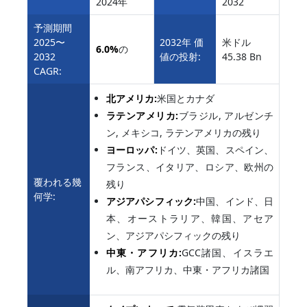
2024年
2032
予測期間
2025〜
2032年 価
米ドル
6.0%
の
2032
値の投射:
45.38 Bn
CAGR:
北アメリカ:
米国とカナダ
ラテンアメリカ:
ブラジル, アルゼンチ
ン, メキシコ, ラテンアメリカの残り
ヨーロッパ:
ドイツ、英国、スペイン、
フランス、イタリア、ロシア、欧州の
覆われる幾
残り
何学:
アジアパシフィック:
中国、インド、日
本、オーストラリア、韓国、アセア
ン、アジアパシフィックの残り
中東・アフリカ:
GCC諸国、イスラエ
ル、南アフリカ、中東・アフリカ諸国