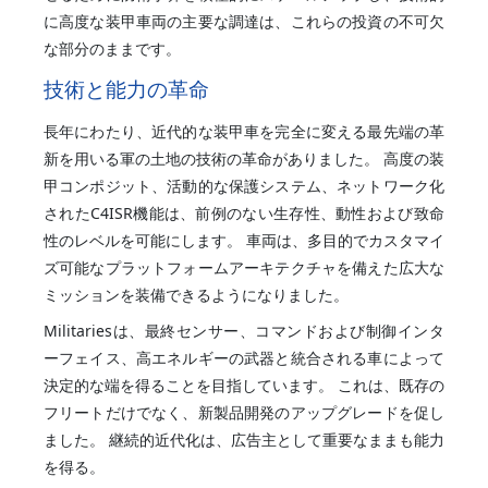
に高度な装甲車両の主要な調達は、これらの投資の不可欠
な部分のままです。
技術と能力の革命
長年にわたり、近代的な装甲車を完全に変える最先端の革
新を用いる軍の土地の技術の革命がありました。 高度の装
甲コンポジット、活動的な保護システム、ネットワーク化
されたC4ISR機能は、前例のない生存性、動性および致命
性のレベルを可能にします。 車両は、多目的でカスタマイ
ズ可能なプラットフォームアーキテクチャを備えた広大な
ミッションを装備できるようになりました。
Militariesは、最終センサー、コマンドおよび制御インタ
ーフェイス、高エネルギーの武器と統合される車によって
決定的な端を得ることを目指しています。 これは、既存の
フリートだけでなく、新製品開発のアップグレードを促し
ました。 継続的近代化は、広告主として重要なままも能力
を得る。