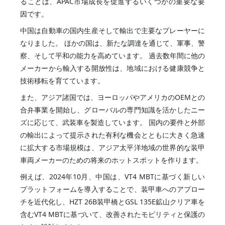
ることは、APAC市場成長を促進するいくつかの重要な要
因です。
中国は自動車の国内生産そして輸出で主要なプレーヤーに
なりました。 ほかの国は、新たな調達を通じて、軍事、警
察、そして平和の能力を高めています。 過去数年間に他の
メーカーから輸入する開放性は、地域における健康競争と
技術移転を育てています。
また、アジア諸国では、ヨーロッパやアメリカのOEMとの
合弁事業を開始し、グローバルの専門知識を活かしたニー
ズに応じて、武装車を製造しています。 国内の要件と外部
の輸出によって提示された有利な機会とともに大きく急速
に拡大する市場規模は、アジア太平洋地域の世界的な装甲
車両メーカーのための将来のホットスポットを作ります。
例えば、2024年10月、中国は、VT4 MBTに基づく新しい
プラットフォームを導入することで、装甲車へのアプロー
チを近代化し、HZT 26B装甲橋とGSL 135E鉱山クリア車を
含むVT4 MBTに基づいて、改善されたモビリティと保護の