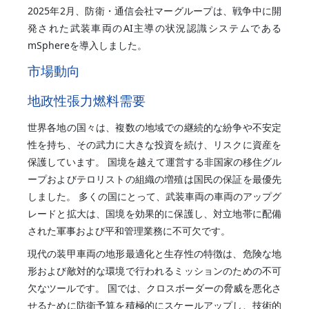
2025年2月、防衛・通信会社マーグループは、戦争中に開
発された武装車両のAI主導の状況認識システムである
mSphereを導入しました。
市場動向
地政性張力燃料需要
世界各地の国々は、複数の地域での継続的な紛争や不安定
性を持ち、その武力に大きな投資を続け、リスクに資産を
保護しています。 国境を越えて運営する非国家の移住グル
ープおよびテロリストの組織の増殖は国民の保証を最優先
しました。 多くの国にとって、武装車両の車両のアップグ
レードと拡大は、国境を効果的に保護し、対立地帯に配備
された軍事および平和管理業務に不可欠です。
現代の装甲車両の地形最適化と生存性の特徴は、危険な地
形および敵対的な環境で行われるミッションのための不可
欠なツールです。 国では、クロスボーダーの脅威を悪化さ
せるために防衛予算を積極的にスケールアップし、技術的