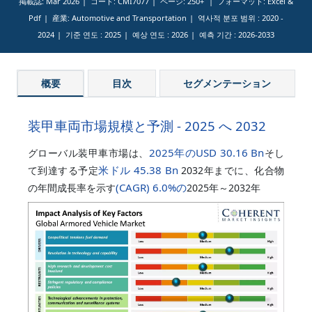
掲載誌: Mar 2026
コード: CMI7077
ページ: 250+
フォーマット: Excel &
Pdf
産業: Automotive and Transportation
역사적 분포 범위 :
2020 -
2024
기준 연도 :
2025
예상 연도 :
2026
예측 기간 :
2026-2033
概要
目次
セグメンテーション
装甲車両市場規模と予測 - 2025 へ 2032
2025年のUSD 30.16 Bn
グローバル装甲車市場は、
そし
米ドル 45.38 Bn
て到達する予定
2032年までに、化合物
(CAGR)
6.0%
の
の年間成長率を示す
2025年～2032年