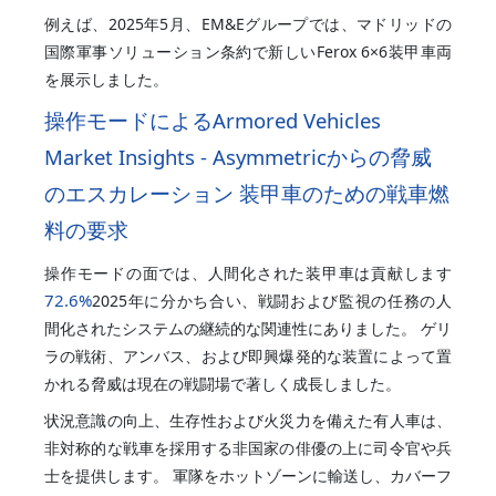
例えば、2025年5月、EM&Eグループでは、マドリッドの
国際軍事ソリューション条約で新しいFerox 6×6装甲車両
を展示しました。
操作モードによるArmored Vehicles
Market Insights - Asymmetricからの脅威
のエスカレーション 装甲車のための戦車燃
料の要求
操作モードの面では、人間化された装甲車は貢献します
72.6%
2025年に分かち合い、戦闘および監視の任務の人
間化されたシステムの継続的な関連性にありました。 ゲリ
ラの戦術、アンバス、および即興爆発的な装置によって置
かれる脅威は現在の戦闘場で著しく成長しました。
状況意識の向上、生存性および火災力を備えた有人車は、
非対称的な戦車を採用する非国家の俳優の上に司令官や兵
士を提供します。 軍隊をホットゾーンに輸送し、カバーフ