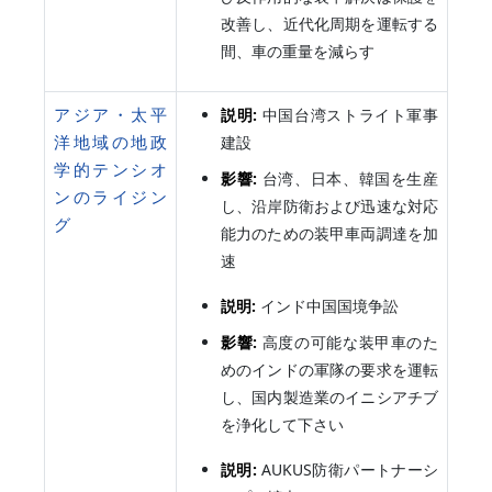
改善し、近代化周期を運転する
間、車の重量を減らす
アジア・太平
説明:
中国台湾ストライト軍事
洋地域の地政
建設
学的テンシオ
影響:
台湾、日本、韓国を生産
ンのライジン
し、沿岸防衛および迅速な対応
グ
能力のための装甲車両調達を加
速
説明:
インド中国国境争訟
影響:
高度の可能な装甲車のた
めのインドの軍隊の要求を運転
し、国内製造業のイニシアチブ
を浄化して下さい
説明:
AUKUS防衛パートナーシ