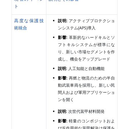
ト
高度な保護技
説明:
アクティブプロテクショ
術統合
ンシステム(APS)導入
影響:
革新的なハードキルとソ
フトキルシステムが標準にな
り、新しい市場セグメントを作
成し、機会をアップグレード
説明:
人工知能と自動機能
影響:
再燃と物流のための半自
動武装車両を採用し、新しい民
間人および軍用アプリケーショ
ンを開く
説明:
次世代装甲材料開発
影響:
軽量のコンポジットおよ
び反作用的な装甲解決は保護を