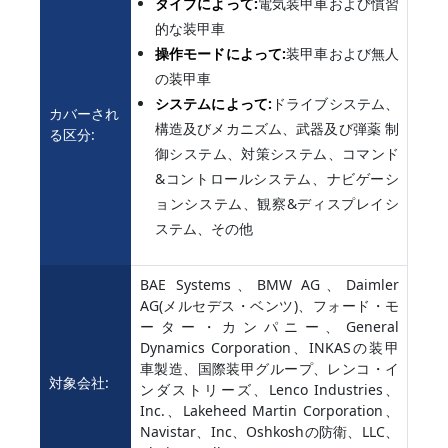
タイプによって:
電気装甲車および慣習
的な装甲車
操作モードによって:
装甲車および無人
の装甲車
システムによって:
ドライブシステム、
カバーされ
構造及びメカニズム、武器及び弾薬 制
る区分:
御システム、対策システム、コマンド
&コントロールシステム、ナビゲーシ
ョンシステム、観察&ディスプレイシ
ステム、その他
BAE Systems、BMW AG、Daimler
AG(メルセデス・ベンツ)、フォード・モ
ーター・カンパニー、General
Dynamics Corporation、INKASの装甲
車製造、国際装甲グループ、レンコ・イ
対象会社:
ンダストリーズ、Lenco Industries、
Inc.、Lakeheed Martin Corporation、
Navistar、Inc、Oshkoshの防衛、LLC、