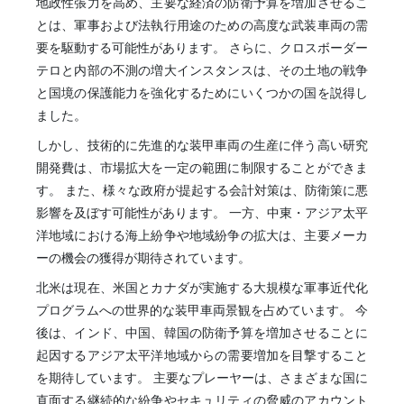
地政性張力を高め、主要な経済の防衛予算を増加させるこ
とは、軍事および法執行用途のための高度な武装車両の需
要を駆動する可能性があります。 さらに、クロスボーダー
テロと内部の不測の増大インスタンスは、その土地の戦争
と国境の保護能力を強化するためにいくつかの国を説得し
ました。
しかし、技術的に先進的な装甲車両の生産に伴う高い研究
開発費は、市場拡大を一定の範囲に制限することができま
す。 また、様々な政府が提起する会計対策は、防衛策に悪
影響を及ぼす可能性があります。 一方、中東・アジア太平
洋地域における海上紛争や地域紛争の拡大は、主要メーカ
ーの機会の獲得が期待されています。
北米は現在、米国とカナダが実施する大規模な軍事近代化
プログラムへの世界的な装甲車両景観を占めています。 今
後は、インド、中国、韓国の防衛予算を増加させることに
起因するアジア太平洋地域からの需要増加を目撃すること
を期待しています。 主要なプレーヤーは、さまざまな国に
直面する継続的な紛争やセキュリティの脅威のアカウント