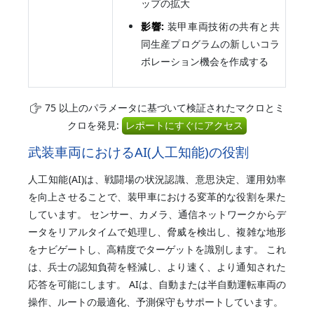
ップの拡大
影響:
装甲車両技術の共有と共
同生産プログラムの新しいコラ
ボレーション機会を作成する
75 以上のパラメータに基づいて検証されたマクロとミ
クロを発見:
レポートにすぐにアクセス
武装車両におけるAI(人工知能)の役割
人工知能(AI)は、戦闘場の状況認識、意思決定、運用効率
を向上させることで、装甲車における変革的な役割を果た
しています。 センサー、カメラ、通信ネットワークからデ
ータをリアルタイムで処理し、脅威を検出し、複雑な地形
をナビゲートし、高精度でターゲットを識別します。 これ
は、兵士の認知負荷を軽減し、より速く、より通知された
応答を可能にします。 AIは、自動または半自動運転車両の
操作、ルートの最適化、予測保守もサポートしています。