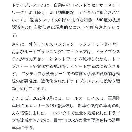
ドライブシステムは、自動車のコマンドとセンサーネット
ワークとより軽く、より効率的な、デジタルに統合されて
います。 遠隔タレットの制御のような特徴、360度の状況
認識および自動伝達は現実的なコストで統合されていま
す。
さらに、独立したサスペンション、ランフラットタイヤ、
およびルートプランニングソフトウェアは、ドライブシス
テムが他のアセットとネットワークを維持しながら、トッ
プスピードで変化する地形をナビゲートするのに役立ちま
す。 アクティブな競合ゾーンでの軍隊や供給の戦略的な輸
送の必要性は、近代化されたドライブシステムに投資を駆
動し続けています。
たとえば、2025年9月には、ロールス・ロイスは、軍用陸
車用のmtuシリーズ199を拡張し、新車や既存の車両の動
力を増強しました。 コンパクトで重量を最適化したドライ
ブを達成するために、最大1,100kWの電力要件を持つ装甲
車両に最適。