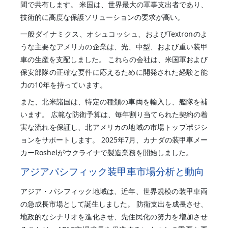
間で共有します。 米国は、世界最大の軍事支出者であり、
技術的に高度な保護ソリューションの要求が高い。
一般ダイナミクス、オシュコッシュ、およびTextronのよ
うな主要なアメリカの企業は、光、中型、および重い装甲
車の生産を支配しました。 これらの会社は、米国軍および
保安部隊の正確な要件に応えるために開発された経験と能
力の10年を持っています。
また、北米諸国は、特定の種類の車両を輸入し、艦隊を補
います。 広範な防衛予算は、毎年割り当てられた契約の着
実な流れを保証し、北アメリカの地域の市場トップポジシ
ョンをサポートします。 2025年7月、カナダの装甲車メー
カーRoshelがウクライナで製造業務を開始しました。
アジアパシフィック装甲車市場分析と動向
アジア・パシフィック地域は、近年、世界規模の装甲車両
の急成長市場として誕生しました。 防衛支出を成長させ、
地政的なシナリオを進化させ、先住民化の努力を増加させ