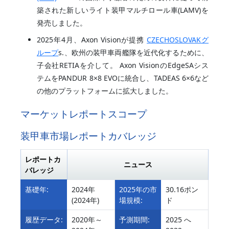
築された新しいライト装甲マルチロール車(LAMV)を
発売しました。
2025年4月、Axon Visionが提携
CZECHOSLOVAKグ
ループ
s.、欧州の装甲車両艦隊を近代化するために、
子会社RETIAを介して。 Axon VisionのEdgeSAシス
テムをPANDUR 8×8 EVOに統合し、TADEAS 6×6など
の他のプラットフォームに拡大しました。
マーケットレポートスコープ
装甲車市場レポートカバレッジ
レポートカ
ニュース
バレッジ
基礎年:
2024年
2025年の市
30.16ポン
(2024年)
場規模:
ド
履歴データ:
2020年～
予測期間:
2025 へ