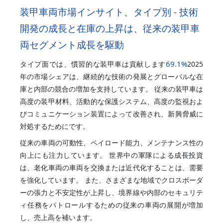
装甲車両市場インサイト、タイプ別 - 技術
開発の成長と在庫の上昇は、従来の装甲車
両セグメント成長を駆動
69.1%
タイプ面では、慣習的な装甲車は貢献します
2025
年の市場シェアは、継続的な技術の発展とグローバルな在
庫と内部の競合の増加を支持しています。 従来の装甲車は
高度の装甲材料、活動的な保護システム、高度の監視およ
びコミュニケーション装置によって改善され、新興脅威に
対処するためにです。
従来の車両の可動性、ペイロード能力、メンテナンス性の
向上にも注力しています。 世界中の軍隊による成長投資
は、老化車両の車両を交換または近代化することは、需要
を強化しています。 また、さまざまな地域でクロスボーダ
ーの張力と不安定性が上昇し、境界線や内部のセキュリテ
ィ任務をパトロールするための従来の車両の展開が増加
し、売上高を補います。