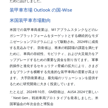
ために設計しました。
装甲車市場 Outlook の国-Wise
米国装甲車市場動向
米国での装甲車両産業は、M1アブラムスタンクなどのレ
ガシープラットフォームをターゲットとする継続的なモダ
ニゼーションプログラムによって駆動され、2024年に成長
する見込みです。 防衛省は、将来の戦闘場の課題を満たす
ために、車両の存続性、モビリティ、および火災能力をア
ップグレードするための重要な資金を割り当てます。 軍事
的操作と進化するセキュリティ脅威の拡大により、さまざ
まなブランチを横断する先進的な装甲車両の需要が高まり
ます。 大手防衛業者は、最先端のソリューションを提供す
るために研究開発に大きく投資しています。
たとえば、2024年10月、GM防衛は、AUSA 2024で新しい
「Next Gen」戦術車両プロトタイプを発表しました。米
国軍協会の年次会合と博覧会