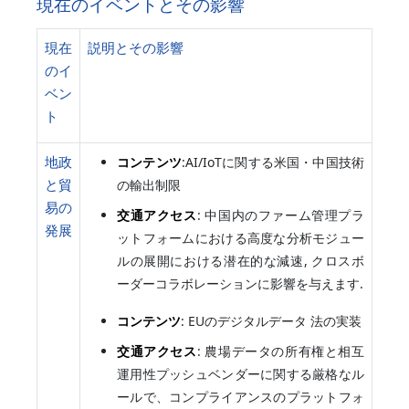
現在のイベントとその影響
現在
説明とその影響
のイ
ベン
ト
地政
コンテンツ
:AI/IoTに関する米国・中国技術
と貿
の輸出制限
易の
交通アクセス
: 中国内のファーム管理プラ
発展
ットフォームにおける高度な分析モジュー
ルの展開における潜在的な減速, クロスボ
ーダーコラボレーションに影響を与えます.
コンテンツ
: EUのデジタルデータ 法の実装
交通アクセス
: 農場データの所有権と相互
運用性プッシュベンダーに関する厳格なル
ールで、コンプライアンスのプラットフォ