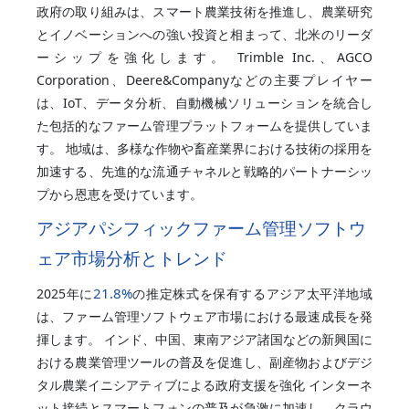
政府の取り組みは、スマート農業技術を推進し、農業研究
とイノベーションへの強い投資と相まって、北米のリーダ
ーシップを強化します。 Trimble Inc.、AGCO
Corporation、Deere&Companyなどの主要プレイヤー
は、IoT、データ分析、自動機械ソリューションを統合し
た包括的なファーム管理プラットフォームを提供していま
す。 地域は、多様な作物や畜産業界における技術の採用を
加速する、先進的な流通チャネルと戦略的パートナーシッ
プから恩恵を受けています。
アジアパシフィックファーム管理ソフトウ
ェア市場分析とトレンド
21.8%
2025年に
の推定株式を保有するアジア太平洋地域
は、ファーム管理ソフトウェア市場における最速成長を発
揮します。 インド、中国、東南アジア諸国などの新興国に
おける農業管理ツールの普及を促進し、副産物およびデジ
タル農業イニシアティブによる政府支援を強化 インターネ
ット接続とスマートフォンの普及が急激に加速し、クラウ