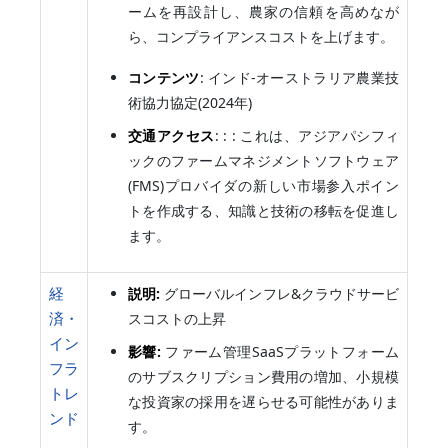
ームを再設計し、農家の信頼を高めなが
ら、コンプライアンスコストを上げます。
コンテンツ
: インド-オーストラリア農業技
術協力協定(2024年)
交通アクセス
: : : これは、アジアパシフィ
ックのファームマネジメントソフトウェア
(FMS)プロバイダの新しい市場参入ポイン
トを作成する、知識と技術の移転を促進し
ます。
経
説明:
グローバルインフレ&クラウドサービ
済・
スコストの上昇
イン
影響:
ファーム管理SaaSプラットフォーム
フラ
のサブスクリプション費用の増加、小規模
トレ
な投資家の採用を遅らせる可能性がありま
ンド
す。