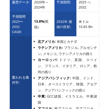
履歴データ:
2020年～
予測期間:
2025 へ
2024年
2032
予測期間
13.8%
(税
2025〜
2032年 価
米ドル
2032
値の投射:
10.65 Bn
抜)
CAGR:
北アメリカ:
米国とカナダ
ラテンアメリカ:
ブラジル, アルゼンチ
ン, メキシコ, ラテンアメリカの残り
ヨーロッパ:
ドイツ、英国、スペイ
ン、フランス、イタリア、ロシア、欧
州の残り
覆われる幾
アジアパシフィック:
中国、インド、
何学:
日本、オーストラリア、韓国、アセア
ン、アジアパシフィックの残り
中東:
GCC諸国、イスラエル、中東諸
国
アフリカ:
南アフリカ、北アフリカ、