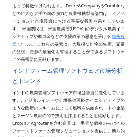
よって特徴付けられます。 Deere&CompanyやTrimbleな
どの巨大な大手の国の強力な農業機械製造部門は、イノベ
ーションと市場浸透における重要な役割を果たしていま
す。 米国農民は、米国農業省(USDA’s)のデジタル農業イニ
シアティブや助成金などの支援政策の恩恵を受ける
精密農
業
ツール。 これらの要素は、大規模な作物の生産、家畜
の監視、資源の最適化を管理することができるソフトウェ
アの高需要に貢献します。
インドファーム管理ソフトウェア市場分析
とトレンド
インドの農業管理ソフトウェア市場は急速に進化していま
す。, デジタルインドや土壌保健医療のイニシアティブの
ような政府のスキームによって燃料を供給され、中小企業
とマージン農家の間で技術を採用することを奨励します。.
CropInとAgroStarを含む企業は、手頃な価格のモバイル
ファーストファーム管理ソリューションを提供し、断片的