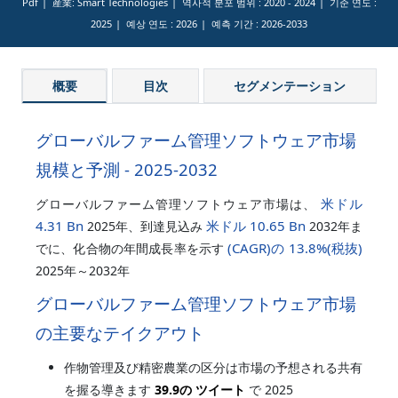
Pdf
産業: Smart Technologies
역사적 분포 범위 :
2020 - 2024
기준 연도 :
2025
예상 연도 :
2026
예측 기간 :
2026-2033
概要
目次
セグメンテーション
グローバルファーム管理ソフトウェア市場
規模と予測 - 2025-2032
米ドル
グローバルファーム管理ソフトウェア市場は、
4.31 Bn
米ドル 10.65 Bn
2025年、到達見込み
2032年ま
(CAGR)の
13.8%
(税抜)
でに、化合物の年間成長率を示す
2025年～2032年
グローバルファーム管理ソフトウェア市場
の主要なテイクアウト
作物管理及び精密農業の区分は市場の予想される共有
を握る導きます
39.9の ツイート
で 2025