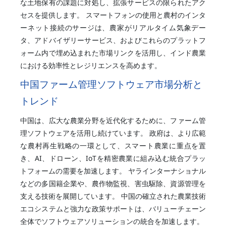
な土地保有の課題に対処し、拡張サービスの限られたアク
セスを提供します。 スマートフォンの使用と農村のインタ
ーネット接続のサージは、農家がリアルタイム気象デー
タ、アドバイザリーサービス、およびこれらのプラットフ
ォーム内で埋め込まれた市場リンクを活用し、インド農業
における効率性とレジリエンスを高めます。
中国ファーム管理ソフトウェア市場分析と
トレンド
中国は、広大な農業分野を近代化するために、ファーム管
理ソフトウェアを活用し続けています。 政府は、より広範
な農村再生戦略の一環として、スマート農業に重点を置
き、AI、ドローン、IoTを精密農業に組み込む統合プラッ
トフォームの需要を加速します。 ヤラインターナショナル
などの多国籍企業や、農作物監視、害虫駆除、資源管理を
支える技術を展開しています。 中国の確立された農業技術
エコシステムと強力な政策サポートは、バリューチェーン
全体でソフトウェアソリューションの統合を加速します。