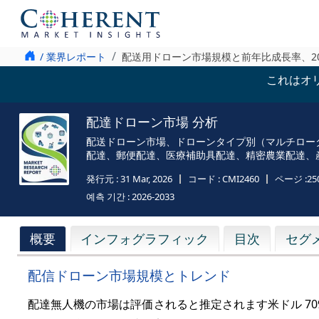
/ 業界レポート
配送用ドローン市場規模と前年比成長率、202
これはオ
配達ドローン市場 分析
配送ドローン市場、ドローンタイプ別（マルチロー
配達、郵便配達、医療補助具配達、精密農業配達、
発行元 :
31 Mar, 2026
コード :
CMI2460
ページ :
25
예측 기간 :
2026-2033
概要
インフォグラフィック
目次
セグ
配信ドローン市場規模とトレンド
配達無人機の市場は評価されると推定されます
米ドル 70