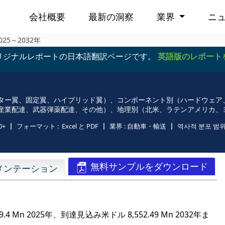
会社概要
最新の洞察
業界
ニ
5～2032年
リジナルレポートの日本語翻訳ページです。
英語版のレポート
ター翼、固定翼、ハイブリッド翼）、コンポーネント別（ハードウェア
産業配達、武器弾薬配達、その他）、地理別（北米、ラテンアメリカ、
0+
フォーマット :
Excel と PDF
業界 :
自動車・輸送
역사적 분포 범위
無料サンプルをダウンロード
メンテーション
9.4 Mn
2025年、到達見込み
米ドル 8,552.49 Mn
2032年ま