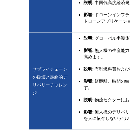
説明:
中国低高度経済発
影響:
ドローンインフラ
ドローンアプリケーシ
説明:
グローバル半導体
影響:
無人機の生産能力
高めます。
説明:
有利燃料費および
サプライチェーン
の破壊と最終的デ
影響:
短距離、時間の敏
リバリーチャレン
す。
ジ
説明:
物流セクターにお
影響:
無人機のデリバリ
を人に依存しないデリ