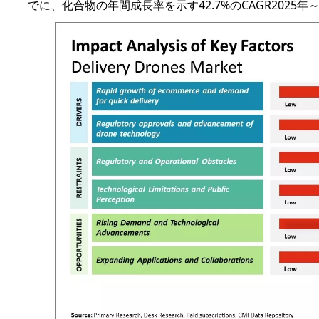
でに、化合物の年間成長率を示す
42.7%
のCAGR
2025年～