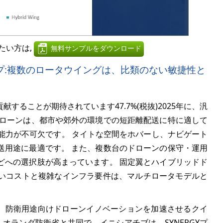
たい方は,
無料サンプルをダウンロード
プ:複数のロータウイングは、比類のない敏捷性と
貢献することが期待されています
47.7%
(税抜)
2025年に、汎
ドローンは、都市や郊外の環境での短距離配送に特に適して
)能力が不可欠です。 タイトな空間をホバーし、ナビゲート
送用途に最適です。 また、複数台のドローンの保守・運用
どへの選択肢が高まっています。 固定翼とハイブリッドド
いコストと複雑なインフラ要件は、マルチロータモデルと
は、防衛用途向けドローンイノベーションを加速させるクイ
 オランダ防衛省と共同で、イニシアチブは、SYNERGYプ