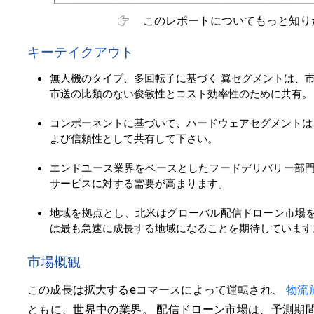
このレポートについてもっと知り
キーテイクアウト
無人機のタイプ、多回転子に基づく 翼セグメントは、
市送の比類のない俊敏性とコスト効率性のために共有。
コンポーネントに基づいて、ハードウェアセグメント
よび信頼性として共有して下さい。
エンドユース業界をベースとしたフードデリバリー部門
サービスに対する需要が高まります。
地域を拠点とし、北米はグローバル配信ドローン市場
は最も急速に成長する地域になることを期待しています
市場概観
この成長は拡大するeコマースによって運転され、
物流
ともに、世界中の業界。 配信ドローン市場は、予測期