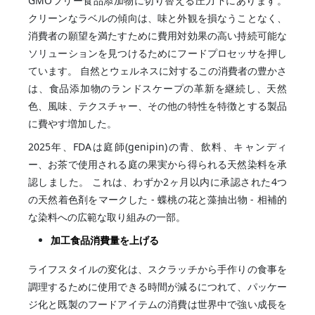
GMOフリー食品添加物に切り替える圧力下にあります。
クリーンなラベルの傾向は、味と外観を損なうことなく、
消費者の願望を満たすために費用対効果の高い持続可能な
ソリューションを見つけるためにフードプロセッサを押し
ています。 自然とウェルネスに対するこの消費者の豊かさ
は、食品添加物のランドスケープの革新を継続し、天然
色、風味、テクスチャー、その他の特性を特徴とする製品
に費やす増加した。
2025年、FDAは庭師(genipin)の青、飲料、キャンディ
ー、お茶で使用される庭の果実から得られる天然染料を承
認しました。 これは、わずか2ヶ月以内に承認された4つ
の天然着色剤をマークした - 蝶桃の花と藻抽出物 - 相補的
な染料への広範な取り組みの一部。
加工食品消費量を上げる
ライフスタイルの変化は、スクラッチから手作りの食事を
調理するために使用できる時間が減るにつれて、パッケー
ジ化と既製のフードアイテムの消費は世界中で強い成長を