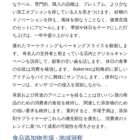
なラベル、専門的、職人の品種は、プレミアム、より少な
い加工オプションを探している人を惹きつけます。 砂糖の
イノベーションを抑え、風味を損なうことなく、健康意識
のセットにアピールします。 季節や休日をテーマにした打
ち上げは、一年中盛り上がります。
優れたマーケティングもベーキングスライスを駆動しま
す。 有名人の支持者と相まっている店内とデジタルキャン
ペーンを説得して、顧客の甘い歯を話します。 休日の食事
の伝統は消費を補強します。 Bakeriesは戦略的に新しい
アイテムをパイクに興味にサンプルします。, 便利なパッ
ケージは、オンザ·ゴーの侵入を奨励しながら、.
革新および昇進のアベニューを経ることは甘いパン屋の商
品のための消費者の食欲を維持し、関連した添加物のため
の強い要求を維持します。 要約すると、市場予測は、添加
剤サプライヤーがこれらの優先順位を優先し、消費者のト
レンドに基づいて成長の可能性を増大させます。
食品添加物市場 - 地域洞察