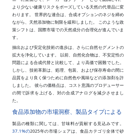
より少ない健康リスクをポーズしている天然の代替品に変
わります。 世界的な連合は、合成オプションのネジを締め
ながら、天然添加物に制限を緩和しました。 このような政
策シフトは、国際市場での天然成分の合理化が進んでいま
す。
抽出および安定化技術の進歩は、さらに自然セグメントの
拡大を浄化しています。 以前、自然化合物は、不安定性の
問題による合成代替と比較して、より高価で困難でした。
しかし、技術革新は、処理、包装、および保存寿命の間に
品質をより良く保つために自然色や風味などの添加剤を許
しました。 彼らの価格点は、コスト意識のプロデューサー
の間で訴求を上げる、対の合成アナログを減少させまし
た。
食品添加物の市場洞察、製品タイプによる
製品の種類に関しては、甘味料が貢献する見込みです。
37.1%
の
2025年の市場シェアは、食品カテゴリ全体で砂