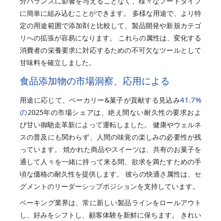
分バランスに影響を与えることなく、様々なフードタイプ
に簡単に組み込むことができます。 多様な用途で、より特
定の用途範囲で添加剤と比較して、製品開発や新規カテゴ
リへの拡張が容易になります。 これらの属性は、変化する
消費者の栄養要求に対応するための不可欠なツールとして
甘味料を確立しました。
食品添加物の市場洞察、応用による
41.7%
用途に応じて、ベーカリー&菓子が貢献する見込み
の
2025年の市場シェアは、絶え間ない耐久性の要求およ
び甘い御馳走革新によって運転しました。 健康やウェルネ
スの普及にも関わらず、人間の味覚の楽しみの必要性が残
っています。 焼かれた商品やスイーツは、共有のお菓子を
通して人々を一緒に持って来る間、欲求を満たすための手
頃な価格の耐久性を提供します。 彼らの快適さ属性は、セ
グメントのリーダーシップポジションを支持しています。
ベーキング業界は、常に新しい製品ラインをロールアウト
し、好みをシフトし、顧客体験を新鮮に保ちます。 きれい