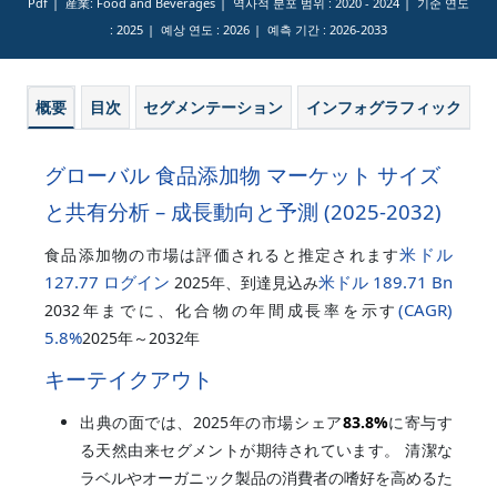
Pdf
産業: Food and Beverages
역사적 분포 범위 :
2020 - 2024
기준 연도
:
2025
예상 연도 :
2026
예측 기간 :
2026-2033
概要
目次
セグメンテーション
インフォグラフィック
グローバル 食品添加物 マーケット サイズ
と共有分析 – 成長動向と予測 (2025-2032)
米ドル
食品添加物の市場は評価されると推定されます
127.77 ログイン
米ドル 189.71 Bn
2025年、到達見込み
(CAGR)
2032年までに、化合物の年間成長率を示す
5.8%
2025年～2032年
キーテイクアウト
出典の面では、2025年の市場シェア
83.8%
に寄与す
る天然由来セグメントが期待されています。 清潔な
ラベルやオーガニック製品の消費者の嗜好を高めるた