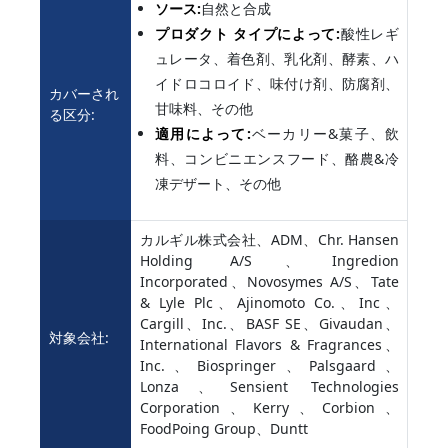
ソース:
自然と合成
プロダクト タイプによって:
酸性レギ
ュレータ、着色剤、乳化剤、酵素、ハ
イドロコロイド、味付け剤、防腐剤、
カバーされ
甘味料、その他
る区分:
適用によって:
ベーカリー&菓子、飲
料、コンビニエンスフード、酪農&冷
凍デザート、その他
カルギル株式会社、ADM、Chr. Hansen
Holding A/S、Ingredion
Incorporated、Novosymes A/S、Tate
& Lyle Plc、Ajinomoto Co.、Inc、
Cargill、Inc.、BASF SE、Givaudan、
対象会社:
International Flavors & Fragrances、
Inc.、Biospringer、Palsgaard、
Lonza、Sensient Technologies
Corporation、Kerry、Corbion、
FoodPoing Group、Duntt