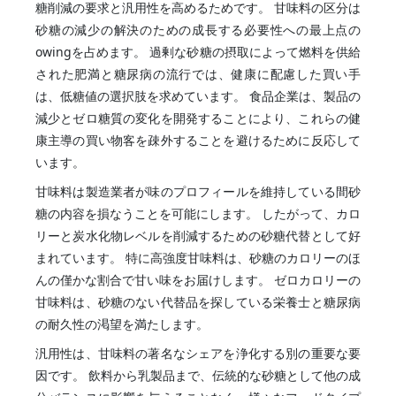
糖削減の要求と汎用性を高めるためです。 甘味料の区分は
砂糖の減少の解決のための成長する必要性への最上点の
owingを占めます。 過剰な砂糖の摂取によって燃料を供給
された肥満と糖尿病の流行では、健康に配慮した買い手
は、低糖値の選択肢を求めています。 食品企業は、製品の
減少とゼロ糖質の変化を開発することにより、これらの健
康主導の買い物客を疎外することを避けるために反応して
います。
甘味料は製造業者が味のプロフィールを維持している間砂
糖の内容を損なうことを可能にします。 したがって、カロ
リーと炭水化物レベルを削減するための砂糖代替として好
まれています。 特に高強度甘味料は、砂糖のカロリーのほ
んの僅かな割合で甘い味をお届けします。 ゼロカロリーの
甘味料は、砂糖のない代替品を探している栄養士と糖尿病
の耐久性の渇望を満たします。
汎用性は、甘味料の著名なシェアを浄化する別の重要な要
因です。 飲料から乳製品まで、伝統的な砂糖として他の成