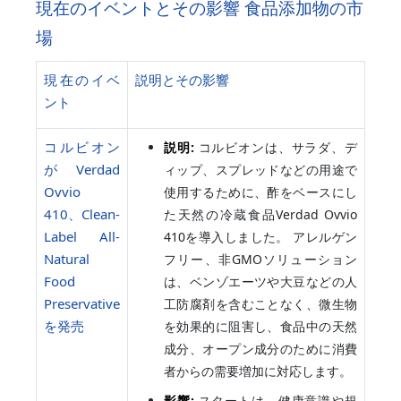
現在のイベントとその影響 食品添加物の市
場
現在のイベ
説明とその影響
ント
コルビオン
説明:
コルビオンは、サラダ、デ
がVerdad
ィップ、スプレッドなどの用途で
Ovvio
使用するために、酢をベースにし
410、Clean-
た天然の冷蔵食品Verdad Ovvio
Label All-
410を導入しました。 アレルゲン
Natural
フリー、非GMOソリューション
Food
は、ベンゾエーツや大豆などの人
Preservative
工防腐剤を含むことなく、微生物
を発売
を効果的に阻害し、食品中の天然
成分、オープン成分のために消費
者からの需要増加に対応します。
影響:
スタートは、健康意識や規