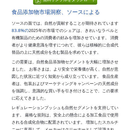
食品添加物市場洞察、ソースによる
ソースの面では、自然が貢献することが期待されています
83.8%
の
2025年の市場でのシェアは、きれいなラベルと
有機製品のための消費者の好みを増加させています。 消費
者がより健康意識を増すにつれて、彼らは積極的に合成代
替品の上に天然成分を含む製品を求めています。
この需要は、自然食品添加物セグメントを大幅に増加させ
ました。 お客さまは、より安全で栄養価が高く、自然が意
図した状況に近づく知覚から成り立っています。 食品生産
者は、包装およびマーケティングキャンペーンの天然成分
を強調し、意識的な買い手を引き付けることで、この要求
に応えてきました。
レギュレーションプッシュも自然セグメントを支持してい
ます。 厳格な規則は、安全上の懸念による加工食品で使用
される合成化合物に配置されています。 増加したスカルチ
ニーに直面して、メーカーはクリーナーとして認識され、