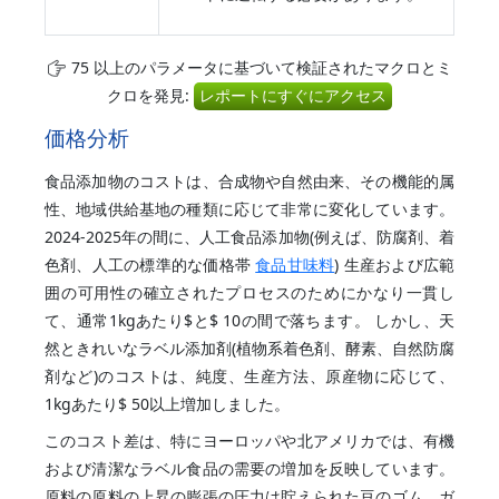
75 以上のパラメータに基づいて検証されたマクロとミ
クロを発見:
レポートにすぐにアクセス
価格分析
食品添加物のコストは、合成物や自然由来、その機能的属
性、地域供給基地の種類に応じて非常に変化しています。
2024-2025年の間に、人工食品添加物(例えば、防腐剤、着
色剤、人工の標準的な価格帯
食品甘味料
) 生産および広範
囲の可用性の確立されたプロセスのためにかなり一貫し
て、通常1kgあたり$と$ 10の間で落ちます。 しかし、天
然ときれいなラベル添加剤(植物系着色剤、酵素、自然防腐
剤など)のコストは、純度、生産方法、原産物に応じて、
1kgあたり$ 50以上増加しました。
このコスト差は、特にヨーロッパや北アメリカでは、有機
および清潔なラベル食品の需要の増加を反映しています。
原料の原料の上昇の膨張の圧力は貯えられた豆のゴム、ガ