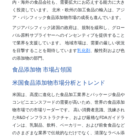
内・海外の食品会社も、需要拡大にお応えする能力に大き
く投資しています。 北米・欧州の加工食品の輸入は、アジ
ア・パシフィック食品添加物市場の成長も進んでいます。
アジアパシフィック諸国の政府は、規制を緩和し、グロー
バル原料サプライヤーへのインセンティブを提供すること
で業界を支援しています。 地域市場は、需要の厳しい状況
を目撃することを期待しています
乳化剤
、酸性剤および色
の添加物の部門。
食品添加物 市場占領国
米国食品添加物市場分析とトレンド
米国は、高度に進化した食品加工業界とパッケージ食品や
コンビニエンスフードの需要が高いため、世界の食品添加
物市場での市場リーダーです。 高い消費者意識、洗練され
たR&Dインフラストラクチャ、および厳格なFDAガイドラ
インは、乳製品、飲料、ベーカリー、および前食食品など
のさまざまな業界で伝統的なだけでなく、清潔なラベル添