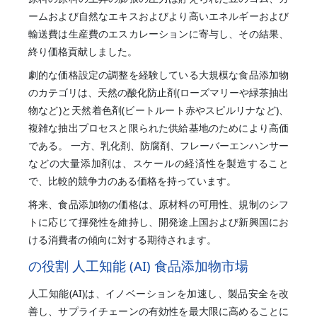
ームおよび自然なエキスおよびより高いエネルギーおよび
輸送費は生産費のエスカレーションに寄与し、その結果、
終り価格貢献しました。
劇的な価格設定の調整を経験している大規模な食品添加物
のカテゴリは、天然の酸化防止剤(ローズマリーや緑茶抽出
物など)と天然着色剤(ビートルート赤やスピルリナなど)、
複雑な抽出プロセスと限られた供給基地のためにより高価
である。 一方、乳化剤、防腐剤、フレーバーエンハンサー
などの大量添加剤は、スケールの経済性を製造すること
で、比較的競争力のある価格を持っています。
将来、食品添加物の価格は、原材料の可用性、規制のシフ
トに応じて揮発性を維持し、開発途上国および新興国にお
ける消費者の傾向に対する期待されます。
の役割 人工知能 (AI) 食品添加物市場
人工知能(AI)は、イノベーションを加速し、製品安全を改
善し、サプライチェーンの有効性を最大限に高めることに