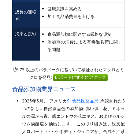
健康意識を高める
成長の運転
加工食品消費量を上げる
者:
拘束と挑戦:
食品添加物に関連する厳格な規制
添加剤の消費による有毒過負荷に関す
る問題
75 以上のパラメータに基づいて検証されたマクロとミ
クロを発見:
レポートにすぐにアクセス
食品添加物業界ニュース
2025年5月、
アメリカ
S. 食品医薬品局
承認された3
つの新しい自然食品色の添加物- 赤い藻、花、ミネラ
ルの源から青、蝶エンドウの花エキス、およびカルシ
ウム隣酸塩を抽出します。 この取り組みは、総支配
人ロバート・F・ケネディ・ジュニアが、合成石油系