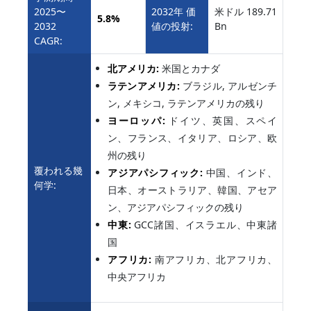
2025〜
2032年 価
米ドル 189.71
5.8%
2032
値の投射:
Bn
CAGR:
北アメリカ:
米国とカナダ
ラテンアメリカ:
ブラジル, アルゼンチ
ン, メキシコ, ラテンアメリカの残り
ヨーロッパ:
ドイツ、英国、スペイ
ン、フランス、イタリア、ロシア、欧
州の残り
覆われる幾
アジアパシフィック:
中国、インド、
何学:
日本、オーストラリア、韓国、アセア
ン、アジアパシフィックの残り
中東:
GCC諸国、イスラエル、中東諸
国
アフリカ:
南アフリカ、北アフリカ、
中央アフリカ