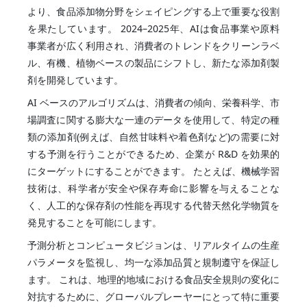
より、食品添加物分野をシェイピングする上で重要な役割
を果たしています。 2024–2025年、AIは食品事業や原料
事業者が広く利用され、消費者のトレンドをクリーンラベ
ル、有機、植物ベースの製品にシフトし、新たな添加剤製
剤を開発しています。
AI ベースのアルゴリズムは、消費者の傾向、栄養科学、市
場調査に関する膨大な一連のデータを使用して、特定の種
類の添加剤(例えば、自然甘味料や着色剤など)の需要に対
する予測を行うことができるため、企業が R&D を効果的
にターゲットにすることができます。 たとえば、機械学習
技術は、科学者が安全や保存寿命に影響を与えることな
く、人工的な保存剤の性能を再現する代替天然化学物質を
発見することを可能にします。
予測分析とコンピュータビジョンは、リアルタイムの生産
パラメータを監視し、均一な添加品質と規制遵守を保証し
ます。 これは、地理的地域における食品安全規則の変化に
対抗するために、グローバルプレーヤーにとって特に重要