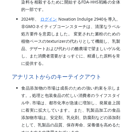
染料を相殺するために開始するFDA-HHS戦略の全体
的一部です。
2024年、
ログイン
Novation Indulge 2940を導入。
非GMOネイティブコーンスターチは、清潔なラベル
処方要件を意図しました。 変更された澱粉のための
植物ベースのtexturizerの代わりとして機能し、乳製
品、デザートおよび代わりの酪農場で望ましいゲル化
し、また消費者需要がまっすぐに、精通した原料を常
に提供する。
アナリストからのキーテイクアウト
食品添加物の市場は成長のための強い約束を示しま
す。, 処理と包装食品の忙しい消費者のライフスタイ
ル中. 市場は、都市化率が急速に増加し、発展途上国
に着実に拡大しています。 また、乳製品加工の食品
添加物市場は、安定剤、乳化剤、防腐剤などの添加剤
として、乳製品の品質、保存寿命、栄養価を高めるた