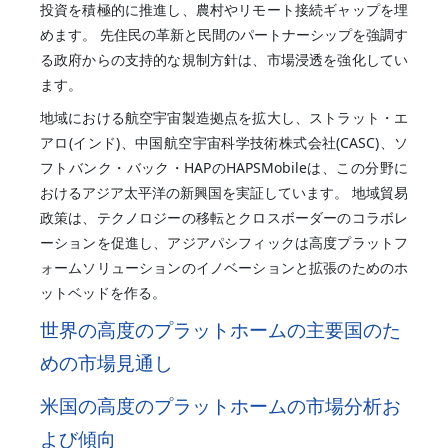
投資を積極的に推進し、農村やリモート接続ギャップを埋
めます。 先住民の革新と民間のパートナーシップを強調す
る政府からの支持的な規制方針は、市場浸透を強化してい
ます。
地域における航空宇宙製造拠点を拡大し、ストラット・エ
アロ(インド)、中国航空宇宙科学技術株式会社(CASC)、ソ
フトバンク・バック・HAPのHAPSMobileは、この分野に
おけるアジア太平洋の新興国を実証しています。 地域貿易
政策は、テクノロジーの移転とクロスボーダーのコラボレ
ーションを促進し、アジアパシフィックは高度プラットフ
ォームソリューションのイノベーションと拡張のためのホ
ットベッドを作る。
世界の高度のプラットホームの主要国のた
めの市場見通し
米国の高度のプラットホームの市場分析お
よび傾向