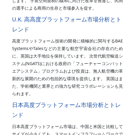
します。 宇宙空間規制の緩和に向けた改革を推進し、民間
の選手による商用の生存と市場参入を促す。
U.K. 高高度プラットフォーム市場分析とト
レンド
高度プラットフォーム技術の開発に積極的に関与するBAE
SystemsやTalesなどの主要な航空宇宙会社の存在のため
に、英国は大手地位を保持しています。 次世代航空輸送シ
ステム(NGATS)における政府の「フューチャーコンバット
エアシステム」プログラムおよび投資は、無人航空機の革
新的な展開のための包括的な環境を提供します。 英国はま
た、学術機関と業界との強力な研究コラボレーションも見
られます。
日本高度プラットフォーム市場分析とトレ
ンド
日本高度プラットフォーム市場は、中国と米国と比較して
サイズが小さくても、スマートインフラフレームワークで