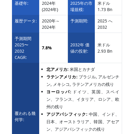
基礎年:
2024年
2025年の市
米ドル
(2024年)
場規模:
1.73 Bn
履歴データ:
2020年～
予測期間:
2025 へ
2024年
2032
予測期間
2025〜
2032年 価
米ドル
7.8%
2032
値の投射:
2.93 Bn
CAGR:
北アメリカ:
米国とカナダ
ラテンアメリカ:
ブラジル, アルゼンチ
ン, メキシコ, ラテンアメリカの残り
ヨーロッパ:
ドイツ、英国、スペイ
ン、フランス、イタリア、ロシア、欧
州の残り
覆われる幾
アジアパシフィック:
中国、インド、
何学:
日本、オーストラリア、韓国、アセア
ン、アジアパシフィックの残り