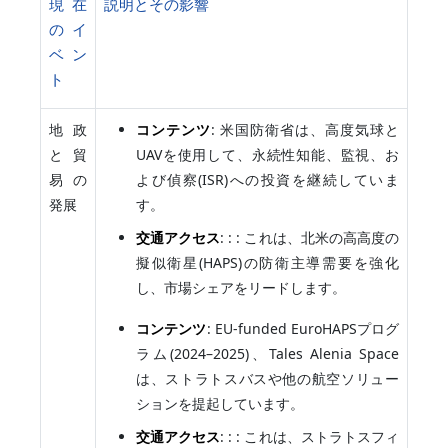
現在
説明とその影響
のイ
ベン
ト
地政
コンテンツ
: 米国防衛省は、高度気球と
と貿
UAVを使用して、永続性知能、監視、お
易の
よび偵察(ISR)への投資を継続していま
発展
す。
交通アクセス
: : : これは、北米の高高度の
擬似衛星(HAPS)の防衛主導需要を強化
し、市場シェアをリードします。
コンテンツ
: EU-funded EuroHAPSプログ
ラム(2024–2025)、Tales Alenia Space
は、ストラトスバスや他の航空ソリュー
ションを提起しています。
交通アクセス
: : : これは、ストラトスフィ