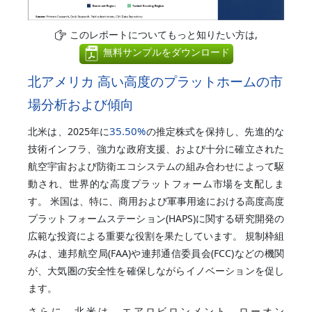
このレポートについてもっと知りたい方は,
無料サンプルをダウンロード
北アメリカ 高い高度のプラットホームの市
場分析および傾向
35.50%
北米は、2025年に
の推定株式を保持し、先進的な
技術インフラ、強力な政府支援、および十分に確立された
航空宇宙および防衛エコシステムの組み合わせによって駆
動され、世界的な高度プラットフォーム市場を支配しま
す。 米国は、特に、商用および軍事用途における高度高度
プラットフォームステーション(HAPS)に関する研究開発の
広範な投資による重要な役割を果たしています。 規制枠組
みは、連邦航空局(FAA)や連邦通信委員会(FCC)などの機関
が、大気圏の安全性を確保しながらイノベーションを促し
ます。
さらに、北米は、エアロビロンメント、ローオン