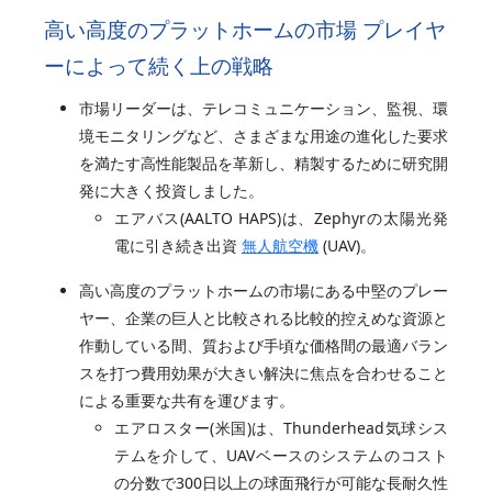
高い高度のプラットホームの市場 プレイヤ
ーによって続く上の戦略
市場リーダーは、テレコミュニケーション、監視、環
境モニタリングなど、さまざまな用途の進化した要求
を満たす高性能製品を革新し、精製するために研究開
発に大きく投資しました。
エアバス(AALTO HAPS)は、Zephyrの太陽光発
電に引き続き出資
無人航空機
(UAV)。
高い高度のプラットホームの市場にある中堅のプレー
ヤー、企業の巨人と比較される比較的控えめな資源と
作動している間、質および手頃な価格間の最適バラン
スを打つ費用効果が大きい解決に焦点を合わせること
による重要な共有を運びます。
エアロスター(米国)は、Thunderhead気球シス
テムを介して、UAVベースのシステムのコスト
の分数で300日以上の球面飛行が可能な長耐久性