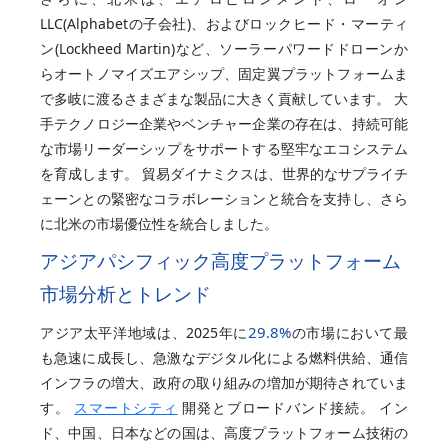
LLC(Alphabetの子会社)、およびロックヒード・マーティ
ン(Lockheed Martin)など、ソーラーパワードドローンか
らオートノマイズエアシップ、固定翼プラットフォームま
で多岐に渡るさまざまな製品に大きく貢献しています。 大
手テクノロジー企業やベンチャー企業の存在は、持続可能
な市場リーダーシップをサポートする堅牢なエコシステム
を育成します。 貿易ダイナミクスは、世界的なサプライチ
ェーンとの緊密なコラボレーションと統合を支持し、さら
に北米の市場優位性を統合しました。
アジアパシフィック高度プラットフォーム
市場分析とトレンド
29.8%
アジア太平洋地域は、2025年に
の市場において最
も急速に成長し、急激なデジタル化による燃料供給、通信
インフラの増大、政府の取り組みの増加が期待されていま
す。
スマートシティ
開発とブロードバンド接続。 イン
ド、中国、日本などの国は、高度プラットフォーム技術の