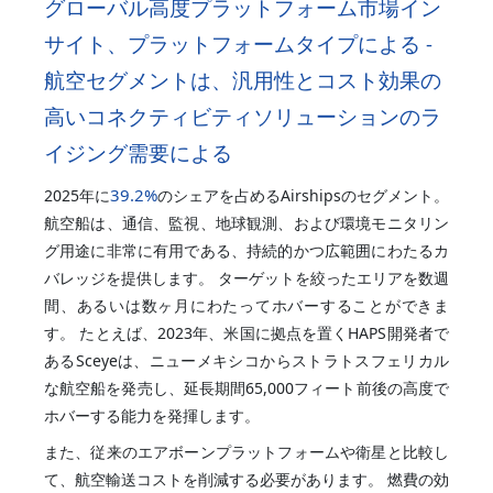
グローバル高度プラットフォーム市場イン
サイト、プラットフォームタイプによる -
航空セグメントは、汎用性とコスト効果の
高いコネクティビティソリューションのラ
イジング需要による
39.2%
2025年に
のシェアを占めるAirshipsのセグメント。
航空船は、通信、監視、地球観測、および環境モニタリン
グ用途に非常に有用である、持続的かつ広範囲にわたるカ
バレッジを提供します。 ターゲットを絞ったエリアを数週
間、あるいは数ヶ月にわたってホバーすることができま
す。 たとえば、2023年、米国に拠点を置くHAPS開発者で
あるSceyeは、ニューメキシコからストラトスフェリカル
な航空船を発売し、延長期間65,000フィート前後の高度で
ホバーする能力を発揮します。
また、従来のエアボーンプラットフォームや衛星と比較し
て、航空輸送コストを削減する必要があります。 燃費の効