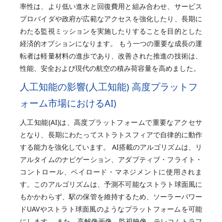
率性は、より低い進水と回復費用と組み合わせ、サービス
プロバイダや政府が広範なアクセスを強化したり、長期に
わたる監視ミッションを実施したりすることを目的とした
経済的オプションになります。 もう一つの重要な成長の運
転者は軽量材料の進歩であり、改善された推進の技術は、
性能、安全および現代の航空の積み荷容量を高めました。
人工知能の影響(人工知能) 高度プラットフ
ォーム市場におけるAI)
人工知能(AI)は、高度プラットフォームで重要なアクセサ
となり、長期にわたってストラトスフィアで自律的に動作
する能力を強化しています。 AI搭載のアルゴリズムは、リ
アルタイムのナビゲーション、アダプティブ・フライト・
コントロール、ペイロード・マネジメントに使用されま
す。このアルゴリズムは、予測不可能なストラト球面風に
もかかわらず、駅の保管を維持するため、ソーラーパワー
ドUAVやストラト球面風のようなプラットフォームを可能
にします。 また、高解像画像、監視映像、テレコムトラフ