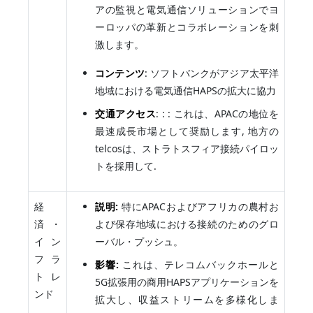
アの監視と電気通信ソリューションでヨ
ーロッパの革新とコラボレーションを刺
激します。
コンテンツ
: ソフトバンクがアジア太平洋
地域における電気通信HAPSの拡大に協力
交通アクセス
: : : これは、APACの地位を
最速成長市場として奨励します, 地方の
telcosは、ストラトスフィア接続パイロッ
トを採用して.
経
説明:
特にAPACおよびアフリカの農村お
済・
よび保存地域における接続のためのグロ
イン
ーバル・プッシュ。
フラ
影響:
これは、テレコムバックホールと
トレ
5G拡張用の商用HAPSアプリケーションを
ンド
拡大し、収益ストリームを多様化しま