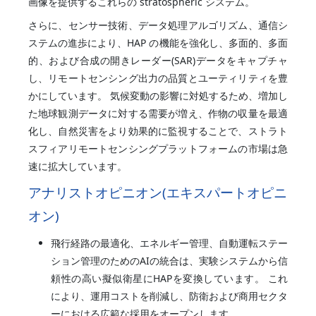
画像を提供するこれらの stratospheric システム。
さらに、センサー技術、データ処理アルゴリズム、通信シ
ステムの進歩により、HAP の機能を強化し、多面的、多面
的、および合成の開きレーダー(SAR)データをキャプチャ
し、リモートセンシング出力の品質とユーティリティを豊
かにしています。 気候変動の影響に対処するため、増加し
た地球観測データに対する需要が増え、作物の収量を最適
化し、自然災害をより効果的に監視することで、ストラト
スフィアリモートセンシングプラットフォームの市場は急
速に拡大しています。
アナリストオピニオン(エキスパートオピニ
オン)
飛行経路の最適化、エネルギー管理、自動運転ステー
ション管理のためのAIの統合は、実験システムから信
頼性の高い擬似衛星にHAPを変換しています。 これ
により、運用コストを削減し、防衛および商用セクタ
ーにおける広範な採用をオープンします。