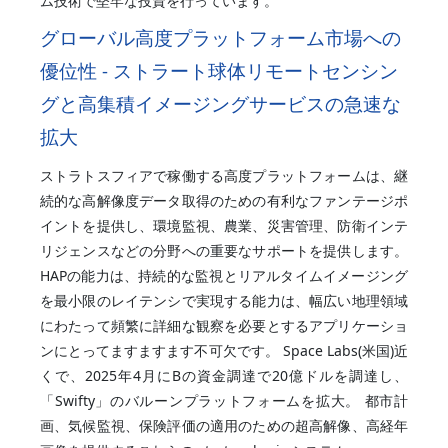
ム技術で堅牢な投資を行っています。
グローバル高度プラットフォーム市場への
優位性 - ストラート球体リモートセンシン
グと高集積イメージングサービスの急速な
拡大
ストラトスフィアで稼働する高度プラットフォームは、継
続的な高解像度データ取得のための有利なファンテージポ
イントを提供し、環境監視、農業、災害管理、防衛インテ
リジェンスなどの分野への重要なサポートを提供します。
HAPの能力は、持続的な監視とリアルタイムイメージング
を最小限のレイテンシで実現する能力は、幅広い地理領域
にわたって頻繁に詳細な観察を必要とするアプリケーショ
ンにとってますますます不可欠です。 Space Labs(米国)近
くで、2025年4月にBの資金調達で20億ドルを調達し、
「Swifty」のバルーンプラットフォームを拡大。 都市計
画、気候監視、保険評価の適用のための超高解像、高経年