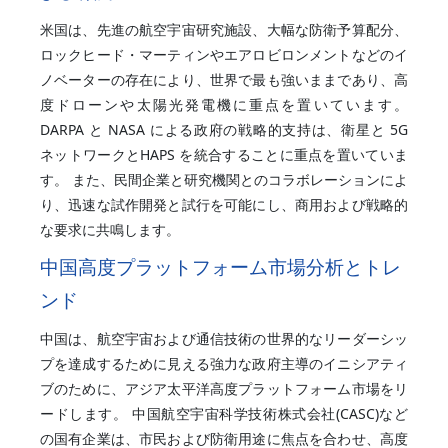
米国は、先進の航空宇宙研究施設、大幅な防衛予算配分、
ロックヒード・マーティンやエアロビロンメントなどのイ
ノベーターの存在により、世界で最も強いままであり、高
度ドローンや太陽光発電機に重点を置いています。
DARPA と NASA による政府の戦略的支持は、衛星と 5G
ネットワークとHAPS を統合することに重点を置いていま
す。 また、民間企業と研究機関とのコラボレーションによ
り、迅速な試作開発と試行を可能にし、商用および戦略的
な要求に共鳴します。
中国高度プラットフォーム市場分析とトレ
ンド
中国は、航空宇宙および通信技術の世界的なリーダーシッ
プを達成するために見える強力な政府主導のイニシアティ
ブのために、アジア太平洋高度プラットフォーム市場をリ
ードします。 中国航空宇宙科学技術株式会社(CASC)など
の国有企業は、市民および防衛用途に焦点を合わせ、高度