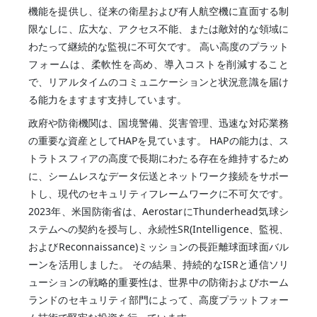
機能を提供し、従来の衛星および有人航空機に直面する制
限なしに、広大な、アクセス不能、または敵対的な領域に
わたって継続的な監視に不可欠です。 高い高度のプラット
フォームは、柔軟性を高め、導入コストを削減すること
で、リアルタイムのコミュニケーションと状況意識を届け
る能力をますます支持しています。
政府や防衛機関は、国境警備、災害管理、迅速な対応業務
の重要な資産としてHAPを見ています。 HAPの能力は、ス
トラトスフィアの高度で長期にわたる存在を維持するため
に、シームレスなデータ伝送とネットワーク接続をサポー
トし、現代のセキュリティフレームワークに不可欠です。
2023年、米国防衛省は、AerostarにThunderhead気球シ
ステムへの契約を授与し、永続性SR(Intelligence、監視、
およびReconnaissance)ミッションの長距離球面球面バル
ーンを活用しました。 その結果、持続的なISRと通信ソリ
ューションの戦略的重要性は、世界中の防衛およびホーム
ランドのセキュリティ部門によって、高度プラットフォー