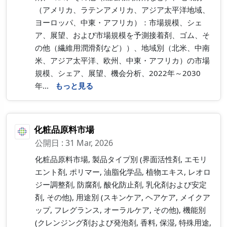
（アメリカ、ラテンアメリカ、アジア太平洋地域、
ヨーロッパ、中東・アフリカ）：市場規模、シェ
ア、展望、および市場規模を予測接着剤、ゴム、そ
の他（繊維用潤滑剤など））、地域別（北米、中南
米、アジア太平洋、欧州、中東・アフリカ）の市場
規模、シェア、展望、機会分析、2022年～2030
年...
もっと見る
化粧品原料市場
公開日 : 31 Mar, 2026
化粧品原料市場, 製品タイプ別 (界面活性剤, エモリ
エント剤, ポリマー, 油脂化学品, 植物エキス, レオロ
ジー調整剤, 防腐剤, 酸化防止剤, 乳化剤および安定
剤, その他), 用途別 (スキンケア, ヘアケア, メイクア
ップ, フレグランス, オーラルケア, その他), 機能別
(クレンジング剤および発泡剤, 香料, 保湿, 特殊用途,