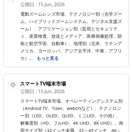
公開日 : 15 Jun, 2026
電動ズームレンズ市場、テクノロジー別（光学ズー
ム、ハイブリッドズームシステム、デジタル支援ズ
ーム）、アプリケーション別（監視とセキュリテ
ィ、産業検査、放送とメディア、医療画像処理、防
衛と航空宇宙、自動車）、地理別（北米、ラテンア
メリカ、ヨーロッパ、アジア太平洋、中東、アフリ
カ）...
もっと見る
スマートTV端末市場
公開日 : 15 Jun, 2026
スマートTV端末市場、オペレーティングシステム別
（Android TV、Tizen、webOSなど）、テクノロジ
ー別（LED、OLED、QLED、ミニLED、その他）、
解像度別（HD、フルHD、4K UHD、8K UHD）、画
面サイズ別（32インチ未満、32～45インチ、46～