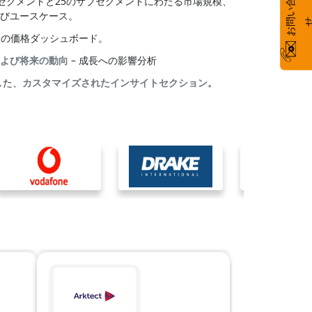
お
い
合
わ
のセグメントと25のサブセグメントにわたる市場規模、
びユースケース。
別の価格ダッシュボード。
よび将来の動向
– 成長への影響分析
した、
カスタマイズされたインサイトセクション。