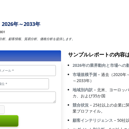
026年～2033年
801
分析、顧客情報、貿易分析、価格分析を提供します。
サンプルレポートの内容
2026年の業界動向と市場への
市場規模予測
– 過去（2020
～2033年）
地域別内訳
– 北米、ヨーロッ
カ、および35か国
競合状況
– 25社以上の企業
業プロファイル。
顧客インテリジェンス
– 50