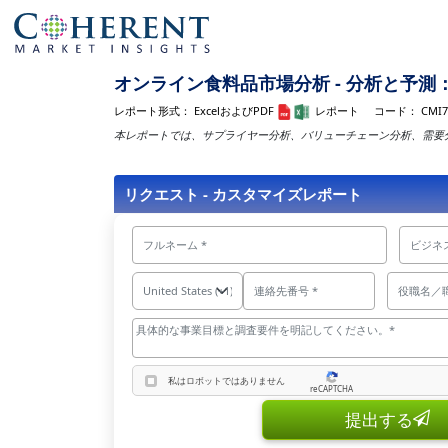
オンライン食料品市場分析 - 分析と予測：2
レポート形式：
ExcelおよびPDF
レポート
コード：
CMI7
本レポートでは、サプライヤー分析、バリューチェーン分析、需要
リクエスト - カスタマイズレポート
私はロボットではありません
reCAPTCHA
私はロボットではありません
提出する