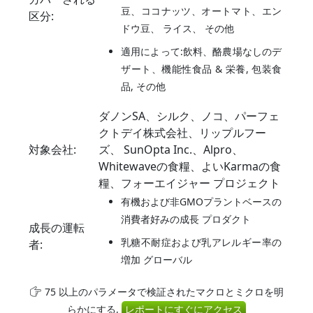
豆、ココナッツ、オートマト、エン
区分:
ドウ豆、 ライス、 その他
適用によって:飲料、酪農場なしのデ
ザート、機能性食品 & 栄養, 包装食
品, その他
ダノンSA、シルク、ノコ、パーフェ
クトデイ株式会社、リップルフー
対象会社:
ズ、 SunOpta Inc.、Alpro、
Whitewaveの食糧、よいKarmaの食
糧、フォーエイジャー プロジェクト
有機および非GMOプラントベースの
消費者好みの成長 プロダクト
成長の運転
乳糖不耐症および乳アレルギー率の
者:
増加 グローバル
75 以上のパラメータで検証されたマクロとミクロを明
らかにする,
レポートにすぐにアクセス