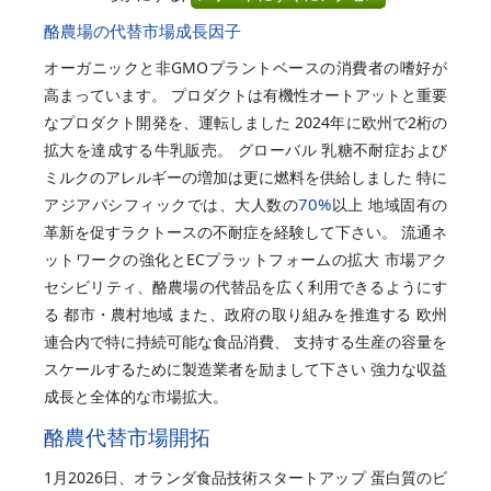
酪農場の代替市場成長因子
オーガニックと非GMOプラントベースの消費者の嗜好が
高まっています。 プロダクトは有機性オートアットと重要
なプロダクト開発を、運転しました 2024年に欧州で2桁の
拡大を達成する牛乳販売。 グローバル 乳糖不耐症および
ミルクのアレルギーの増加は更に燃料を供給しました 特に
70%
アジアパシフィックでは、大人数の
以上 地域固有の
革新を促すラクトースの不耐症を経験して下さい。 流通ネ
ットワークの強化とECプラットフォームの拡大 市場アク
セシビリティ、酪農場の代替品を広く利用できるようにす
る 都市・農村地域 また、政府の取り組みを推進する 欧州
連合内で特に持続可能な食品消費、 支持する生産の容量を
スケールするために製造業者を励まして下さい 強力な収益
成長と全体的な市場拡大。
酪農代替市場開拓
1月2026日、オランダ食品技術スタートアップ 蛋白質のビ