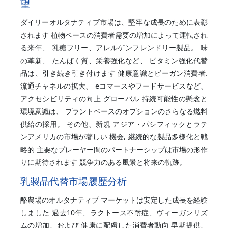
望
ダイリーオルタナティブ市場は、堅牢な成長のために表彰
されます 植物ベースの消費者需要の増加によって運転され
る来年、 乳糖フリー、アレルゲンフレンドリー製品。 味
の革新、 たんぱく質、栄養強化など、 ビタミン強化代替
品は、引き続き引き付けます 健康意識とビーガン消費者.
流通チャネルの拡大、 eコマースやフードサービスなど、
アクセシビリティの向上 グローバル 持続可能性の懸念と
環境意識は、 プラントベースのオプションのさらなる燃料
供給の採用。 その他、新規 アジア・パシフィックとラテ
ンアメリカの市場が著しい 機会, 継続的な製品多様化と戦
略的 主要なプレーヤー間のパートナーシップは市場の形作
りに期待されます 競争力のある風景と将来の軌跡。
乳製品代替市場履歴分析
酪農場のオルタナティブ マーケットは安定した成長を経験
しました 過去10年、ラクトース不耐症、ヴィーガンリズ
ムの増加、および 健康に配慮した消費者動向 早期提供、