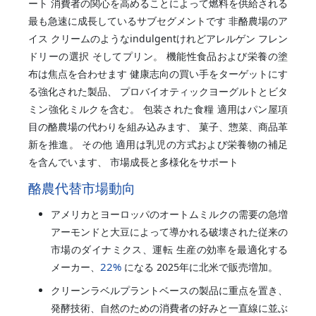
ート 消費者の関心を高めることによって燃料を供給される
最も急速に成長しているサブセグメントです 非酪農場のア
イス クリームのようなindulgentけれどアレルゲン フレン
ドリーの選択 そしてプリン。 機能性食品および栄養の塗
布は焦点を合わせます 健康志向の買い手をターゲットにす
る強化された製品、 プロバイオティックヨーグルトとビタ
ミン強化ミルクを含む。 包装された食糧 適用はパン屋項
目の酪農場の代わりを組み込みます、 菓子、惣菜、商品革
新を推進。 その他 適用は乳児の方式および栄養物の補足
を含んでいます、 市場成長と多様化をサポート
酪農代替市場動向
アメリカとヨーロッパのオートムミルクの需要の急増
アーモンドと大豆によって導かれる破壊された従来の
市場のダイナミクス、運転 生産の効率を最適化する
22%
メーカー、
になる 2025年に北米で販売増加。
クリーンラベルプラントベースの製品に重点を置き、
発酵技術、自然のための消費者の好みと一直線に並ぶ