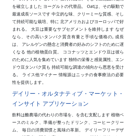
を確立しました ヨーグルトの代替品。 Oatは、その駆動で
最速成長ソースです 中立的な味、クリーミーな質感、そし
て持続可能な栽培、特に 北アメリカおよびヨーロッパで好
まれる。 大豆は重要なサブセグメントを維持します なぜ
なら、その高いタンパク質含有量と手頃な価格の, 成長
は、 アレルゲンの懸念と消費者の好みのシフトのために遅
くなる 他の植物蛋白質。 ココナッツとエンドウ豆は彼ら
のために人気を集めています 独特の栄養と感覚属性、エン
ドウ豆タンパク質も 持続可能な調達の傾向から恩恵を受け
る。 ライス他マイナー 情報源はニッチの食事療法の必要
性を提供します。
デイリー・オルタナティブ・マーケット・
インサイト アプリケーション
飲料は酪農場の代わりの市場を、を含む支配します 植物ベ
ースのミルク、準備が整ったドリンク、コーヒークリー
ム、 毎日の消費習慣と風味の革新。 デイリーフリーデザ