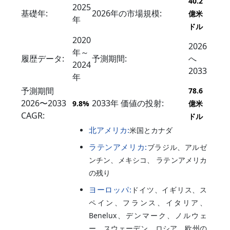
40.2
2025
基礎年:
2026年の市場規模:
億米
年
ドル
2020
2026
年～
履歴データ:
予測期間:
へ
2024
2033
年
予測期間
78.6
2026〜2033
2033年 価値の投射:
9.8%
億米
CAGR:
ドル
北アメリカ:
米国とカナダ
ラテンアメリカ:
ブラジル、アルゼ
ンチン、メキシコ、 ラテンアメリカ
の残り
ヨーロッパ:
ドイツ、イギリス、ス
ペイン、フランス、イタリア、
Benelux、デンマーク、ノルウェ
ー、スウェーデン、ロシア、欧州の