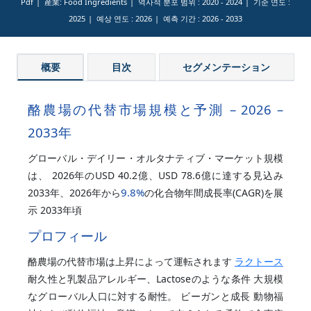
Pdf
産業: Food Ingredients
역사적 분포 범위 :
2020 - 2024
기준 연도 :
2025
예상 연도 :
2026
예측 기간 :
2026 - 2033
概要
目次
セグメンテーション
酪農場の代替市場規模と予測 – 2026 –
2033年
グローバル・デイリー・オルタナティブ・マーケット規模
は、 2026年のUSD 40.2億、USD 78.6億に達する見込み
9.8%
2033年、2026年から
の化合物年間成長率(CAGR)を展
示 2033年頃
プロフィール
酪農場の代替市場は上昇によって運転されます
ラクトース
耐久性と乳製品アレルギー、Lactoseのような条件 大規模
なグローバル人口に対する耐性。 ビーガンと成長 動物福