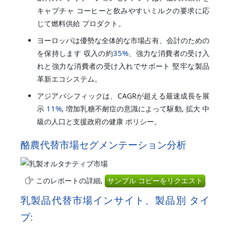
キャプチャ コーヒーと飲みやすいミルクの要求に応
じて燃料供給 プロダクト。
ヨーロッパは優勢な全体的な市場占有、会計のための
35%
を保持します 収入の約
、強力な消費者の受け入
れと強力な消費者の受け入れでサポート 堅牢な製品
革新エコシステム。
アジアパシフィックは、CAGRが超える最速成長を展
11%
示
, 増加乳糖不耐症の意識によって駆動, 拡大 中
級の人口と支援政府の健康 ポリシー。
酪農代替市場セグメンテーション分析
このレポートの詳細,
サンプル コピーをリクエスト
乳製品代替市場インサイト、製品別 タイ
プ: