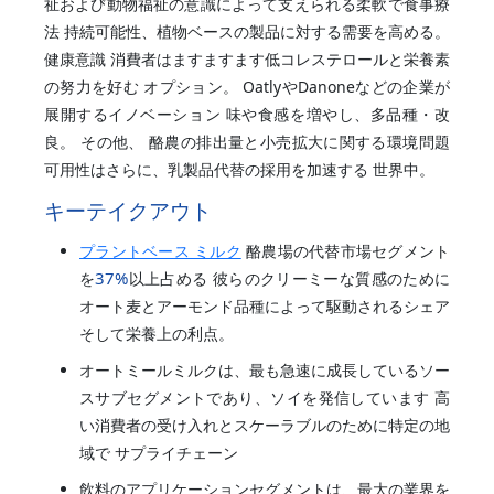
祉および動物福祉の意識によって支えられる柔軟で食事療
法 持続可能性、植物ベースの製品に対する需要を高める。
健康意識 消費者はますますます低コレステロールと栄養素
の努力を好む オプション。 OatlyやDanoneなどの企業が
展開するイノベーション 味や食感を増やし、多品種・改
良。 その他、 酪農の排出量と小売拡大に関する環境問題
可用性はさらに、乳製品代替の採用を加速する 世界中。
キーテイクアウト
プラントベース ミルク
酪農場の代替市場セグメント
37%
を
以上占める 彼らのクリーミーな質感のために
オート麦とアーモンド品種によって駆動されるシェア
そして栄養上の利点。
オートミールミルクは、最も急速に成長しているソー
スサブセグメントであり、ソイを発信しています 高
い消費者の受け入れとスケーラブルのために特定の地
域で サプライチェーン
飲料のアプリケーションセグメントは、最大の業界を