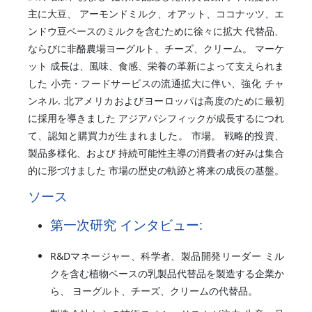
主に大豆、 アーモンドミルク、オアット、ココナッツ、エ
ンドウ豆ベースのミルクを含むために徐々に拡大 代替品、
ならびに非酪農場ヨーグルト、チーズ、クリーム。 マーケ
ット 成長は、風味、食感、栄養の革新によって支えられま
した 小売・フードサービスの流通拡大に伴い、強化 チャ
ンネル. 北アメリカおよびヨーロッパは高度のために最初
に採用を導きました アジアパシフィックが成長するにつれ
て、認知と購買力が生まれました。 市場。 戦略的投資、
製品多様化、および 持続可能性主導の消費者の好みは集合
的に形づけました 市場の歴史の軌跡と将来の成長の基盤。
ソース
第一次研究 インタビュー:
R&Dマネージャー、科学者、製品開発リーダー ミル
クを含む植物ベースの乳製品代替品を製造する企業か
ら、 ヨーグルト、チーズ、クリームの代替品。