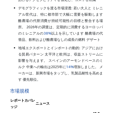
デモグラフィックを渡る市場浸透: 若い大人と ミレニ
アル世代は、特に都市部で大幅に需要を駆動します
酪農場の代替消費が持続可能性の目標と整合する場
所。 2026年の調査は、定期的に消費するヨーロッパ
38%
のミレニアルの
以上を示しています 酪農場の代
替品、飲料および酪農場なしの成長の燃料 デザート
地域エクスポートとインポートの動的: アジアにおけ
る貿易パターン 太平洋と欧州は、収益ストリームに
影響を与えます。 スペインのアーモンドベースのミ
14%
ルク 中東への輸出は2025年に
増加しました。 メ
ーカーは、新興市場をタップし、乳製品耐性を高めま
す 優先順位。
市場規模
レポートカバレ
ニュース
ッジ