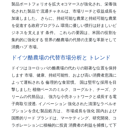
製品ポートフォリオを拡大 eコマースが強化され、栄養強
化された製品で 流通チャネルは、市場リーチと収益成長を
加速しました。 さらに、持続可能な農業と持続可能な農業
を促進する政府プログラム 環境に優しい慣行は好ましいビ
ジネスを支えます 条件。 これらの要因は、米国の役割を
集約的に強化する 世界の酪農場の代替の主要な革新そして
消費ハブ 市場。
ドイツ酪農場の代替市場分析と トレンド
ドイツはヨーロッパの酪農場の代わりの顕著な位置を保持
します 市場、健康、持続可能性、および高い消費者意識に
よって運転される 倫理的な食習慣。 国は堅牢な採用を目
撃しました 植物ベースのミルク、ヨーグルト、チーズ、ク
リームの代替品は、 強力な小売ネットワークと成長する電
子商取引浸透. イノベーション 強化された清潔なラベルオ
プションを含む製品処方は、 市場成長を強化 国内および
国際的リード ブランドは、マーケティング、研究開発、コ
ラボレーションに積極的に投資 消費者の利益を捕獲して下