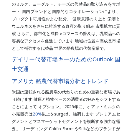
のミルク、ヨーグルト、チーズの代替品の取り込みをサポ
ート 国内ブランドと国際的なコラボレーションにより、
プロダクト可用性および配分。 健康意識の向上と 栄養と
ウェルネスをさらに推進する政府の取り組み 市場拡大に貢
献 さらに、都市化と成長 eコマースの普及は、乳製品への
容易なアクセスを促進しています 地域の位置を高成長市場
として補強する代替品 世界の酪農場の代替産業で。
デイリー代替市場キーのためのOutlook 国
土交通
アメリカ 酪農代替市場分析とトレンド
米国は運転される酪農場の代わりのための重要な市場であ
り続けます 健康と植物ベースの消費者の好みをシフトする
ことによって オプション。 2025年に、オアットミルクの
20%
小売販売は
以上をsurged、強調します プレミアムセ
グメントとマスマーケットセグメントを横断する強力な需
要。 リーディング Califia FarmsやSilkなどのブランドが