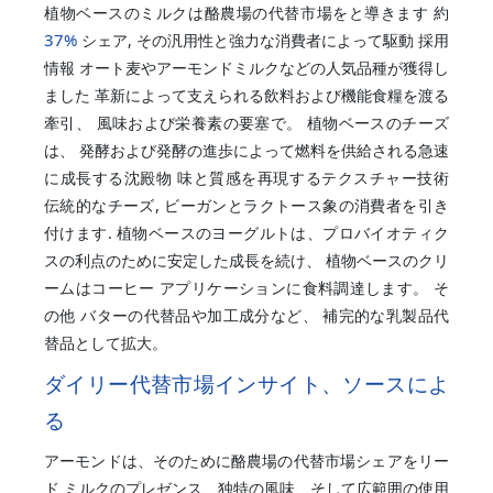
植物ベースのミルクは酪農場の代替市場をと導きます 約
37%
シェア, その汎用性と強力な消費者によって駆動 採用
情報 オート麦やアーモンドミルクなどの人気品種が獲得し
ました 革新によって支えられる飲料および機能食糧を渡る
牽引、 風味および栄養素の要塞で。 植物ベースのチーズ
は、 発酵および発酵の進歩によって燃料を供給される急速
に成長する沈殿物 味と質感を再現するテクスチャー技術
伝統的なチーズ, ビーガンとラクトース象の消費者を引き
付けます. 植物ベースのヨーグルトは、プロバイオティク
スの利点のために安定した成長を続け、 植物ベースのクリ
ームはコーヒー アプリケーションに食料調達します。 そ
の他 バターの代替品や加工成分など、 補完的な乳製品代
替品として拡大。
ダイリー代替市場インサイト、ソースによ
る
アーモンドは、そのために酪農場の代替市場シェアをリー
ド ミルクのプレゼンス、独特の風味、そして広範囲の使用