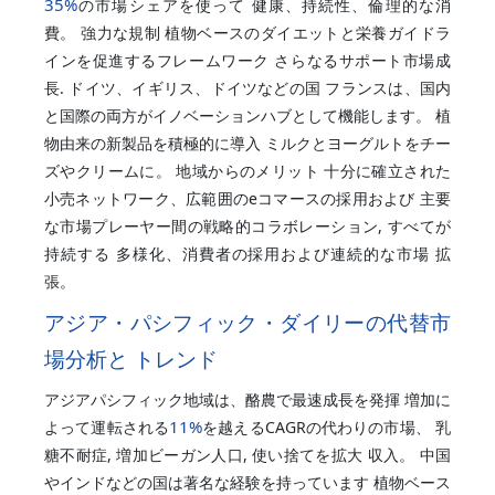
35%
の市場シェアを使って 健康、持続性、倫理的な消
費。 強力な規制 植物ベースのダイエットと栄養ガイドラ
インを促進するフレームワーク さらなるサポート市場成
長. ドイツ、イギリス、ドイツなどの国 フランスは、国内
と国際の両方がイノベーションハブとして機能します。 植
物由来の新製品を積極的に導入 ミルクとヨーグルトをチー
ズやクリームに。 地域からのメリット 十分に確立された
小売ネットワーク、広範囲のeコマースの採用および 主要
な市場プレーヤー間の戦略的コラボレーション, すべてが
持続する 多様化、消費者の採用および連続的な市場 拡
張。
アジア・パシフィック・ダイリーの代替市
場分析と トレンド
アジアパシフィック地域は、酪農で最速成長を発揮 増加に
11%
よって運転される
を越えるCAGRの代わりの市場、 乳
糖不耐症, 増加ビーガン人口, 使い捨てを拡大 収入。 中国
やインドなどの国は著名な経験を持っています 植物ベース