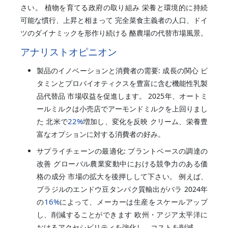
さい。 植物を育てる政府の取り組み 栄養と環境的に持続
可能な慣行、上昇と相まって 完全菜食主義者の人口、ドイ
ツのダイナミックを形作り続ける 酪農場の代替市場風景。
アナリストオピニオン
製品のイノベーションと消費者の需要: 成長の関心 ビ
タミンとプロバイオティクスを豊富に含む機能性乳製
品代替品 市場収益を促進します。 2025年、オートミ
ールミルクは小売店でアーモンドミルクを上回りまし
22%
た 北米で
増加し、変化を反映 クリーム、栄養豊
富なオプションに対する消費者の好み。
サプライチェーンの最適化: プラントベースの調達の
改善 グローバル農業変動中における競争力のある価
格の成分 市場の拡大を後押しして下さい。 例えば、
ブラジルのエンドウ豆タンパク質輸出がバラ 2024年
16%
の
によって、メーカーは生産をスケールアップ
し、削減することができます 欧州・アジア太平洋に
おけるアクセシビリティを強化し、コストを削減