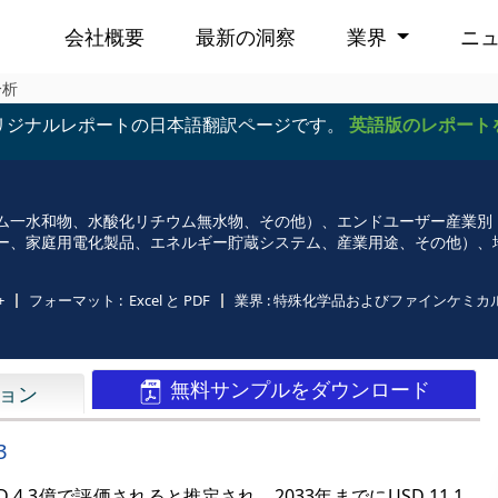
会社概要
最新の洞察
業界
ニ
分析
リジナルレポートの日本語翻訳ページです。
英語版のレポート
ム一水和物、水酸化リチウム無水物、その他）、エンドユーザー産業別
ー、家庭用電化製品、エネルギー貯蔵システム、産業用途、その他）、
+
フォーマット :
Excel と PDF
業界 :
特殊化学品およびファインケミカ
無料サンプルをダウンロード
ョン
3
4.3億で評価されると推定され、2033年までにUSD 11.1