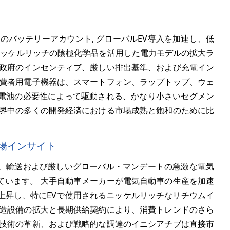
バッテリーアカウント, グローバルEV導入を加速し、低
ニッケルリッチの陰極化学品を活用した電力モデルの拡大ラ
 政府のインセンティブ、厳しい排出基準、および充電イン
消費者用電子機器は、スマートフォン、ラップトップ、ウェ
電池の必要性によって駆動される、かなり小さいセグメン
世界中の多くの開発経済における市場成熟と飽和のために比
場インサイト
、輸送および厳しいグローバル・マンデートの急激な電気
ています。 大手自動車メーカーが電気自動車の生産を加速
上昇し、特にEVで使用されるニッケルリッチなリチウムイ
製造設備の拡大と長期供給契約により、消費トレンドのさら
池技術の革新、および戦略的な調達のイニシアチブは直接市