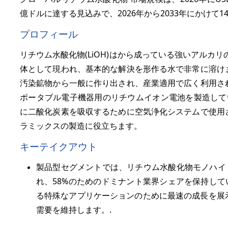
億ドルに達する見込みで、2026年から2033年にかけて
1
プロフィール
リチウム水酸化物(LiOH)はから成っている強いアルカ
体として現われ、基本的な解決を形作る水で非常に溶け
汚染鉱物から一般に作り出され、産業適用で広く利用さ
ポータブル電子機器用のリチウムイオン電池を製造してい
に二酸化炭素を吸収するために空気浄化システムで使用
ラミックスの製造に役立ちます。
キーテイクアウト
製品型セグメントでは、リチウム水酸化物モノハイ
れ、
58%
のためのドミナント業界シェアを保持して
る特殊なアプリケーションのために最速の成長を展
需要を維持します。.