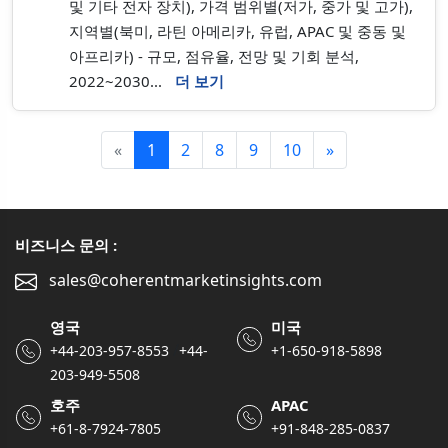
및 기타 전자 장치), 가격 범위별(저가, 중가 및 고가),
지역별(북미, 라틴 아메리카, 유럽, APAC 및 중동 및
아프리카) - 규모, 점유율, 전망 및 기회 분석,
2022~2030...
더 보기
«
1
2
8
9
10
»
비즈니스 문의 :
sales@coherentmarketinsights.com
영국
미국
/
+44-203-957-8553
+44-
+1-650-918-5898
203-949-5508
호주
APAC
+61-8-7924-7805
+91-848-285-0837