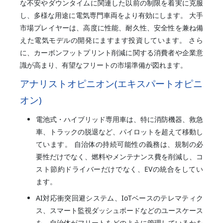
な不安やダウンタイムに関連した以前の制限を着実に克服
し、多様な用途に電気専門車両をより有効にします。 大手
市場プレイヤーは、高度に性能、耐久性、安全性を兼ね備
えた電気モデルの開発にますます投資しています。 さら
に、カーボンフットプリント削減に関する消費者や企業意
識が高まり、有望なフリートの市場準備が図れます。
アナリストオピニオン(エキスパートオピニ
オン)
電池式・ハイブリッド専用車は、特に消防機器、救急
車、トラックの脱退など、パイロットを超えて移動し
ています。 自治体の持続可能性の義務は、規制の必
要性だけでなく、燃料やメンテナンス費を削減し、コ
スト節約ドライバーだけでなく、EVの統合をしてい
ます。
AI対応衝突回避システム、IoTベースのテレマティク
ス、スマート監視ダッシュボードなどのユースケース
を、自治体がフリートをどのように管理しているかを