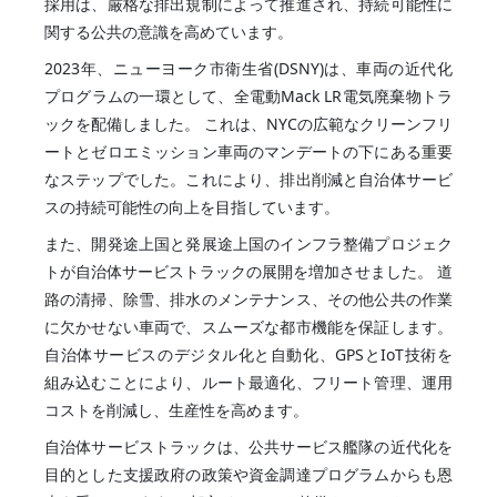
採用は、厳格な排出規制によって推進され、持続可能性に
関する公共の意識を高めています。
2023年、ニューヨーク市衛生省(DSNY)は、車両の近代化
プログラムの一環として、全電動Mack LR電気廃棄物トラ
ックを配備しました。 これは、NYCの広範なクリーンフリ
ートとゼロエミッション車両のマンデートの下にある重要
なステップでした。これにより、排出削減と自治体サービ
スの持続可能性の向上を目指しています。
また、開発途上国と発展途上国のインフラ整備プロジェク
トが自治体サービストラックの展開を増加させました。 道
路の清掃、除雪、排水のメンテナンス、その他公共の作業
に欠かせない車両で、スムーズな都市機能を保証します。
自治体サービスのデジタル化と自動化、GPSとIoT技術を
組み込むことにより、ルート最適化、フリート管理、運用
コストを削減し、生産性を高めます。
自治体サービストラックは、公共サービス艦隊の近代化を
目的とした支援政府の政策や資金調達プログラムからも恩