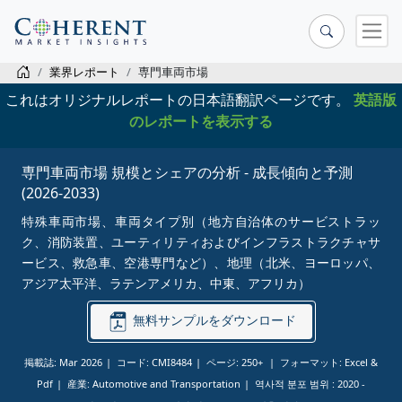
業界レポート
専門車両市場
これはオリジナルレポートの日本語翻訳ページです。
英語版
のレポートを表示する
専門車両市場 規模とシェアの分析 - 成長傾向と予測
(2026-2033)
特殊車両市場、車両タイプ別（地方自治体のサービストラッ
ク、消防装置、ユーティリティおよびインフラストラクチャサ
ービス、救急車、空港専門など）、地理（北米、ヨーロッパ、
アジア太平洋、ラテンアメリカ、中東、アフリカ）
無料サンプルをダウンロード
掲載誌: Mar 2026
コード: CMI8484
ページ: 250+
フォーマット: Excel &
Pdf
産業: Automotive and Transportation
역사적 분포 범위 :
2020 -