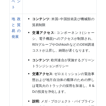
ベン
ト
地政
コンテンツ
: 米国–中国技術及び機械類の
と貿
貿易制限
易の
交通アクセス
: コンポーネント(シャー
発展
シ、電子機器)へのアクセスが制限され、
REVグループやOshkoshなどのOEM調達
コストが上昇し、納期が遅くなります。
コンテンツ
: 欧州連合が実施するグリーン
トランジションポリシー
交通アクセス
: ゼロエミッションの緊急事
態および地方自治体の艦隊のための押し
は電気火のトラックの採用を加速し、R &
Dの投資を浄化します。
説明:
メガ・プロジェクト・パイプライン