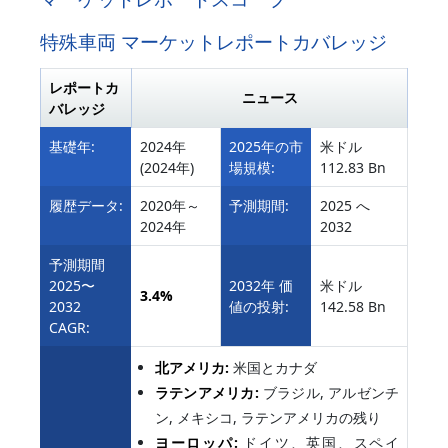
特殊車両 マーケットレポートカバレッジ
レポートカ
ニュース
バレッジ
基礎年:
2024年
2025年の市
米ドル
(2024年)
場規模:
112.83 Bn
履歴データ:
2020年～
予測期間:
2025 へ
2024年
2032
予測期間
2025〜
2032年 価
米ドル
3.4%
2032
値の投射:
142.58 Bn
CAGR:
北アメリカ:
米国とカナダ
ラテンアメリカ:
ブラジル, アルゼンチ
ン, メキシコ, ラテンアメリカの残り
ヨーロッパ:
ドイツ、英国、スペイ