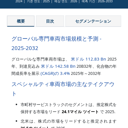
2024
기준 연도 :
2025
예상 연도 :
2026
예측 기간 :
2026-2033
概要
目次
セグメンテーション
グローバル専門車両市場規模と予測 -
2025-2032
米ドル 112.83 Bn
グローバルな専門車両市場は、
2025
米ドル 142.58 Bn
年、到達見込み
20B32年、化合物の年
(CAGR)の
3.4%
間成長率を展示
2025年～2032年
スペシャルティ車両市場の主なテイクアウ
ト
市町村サービストラックのセグメントは、推定株式を
保持する市場をリード
24.1マイル ツイート
で 2025.
北米は、株式の市場をリードすると推定されます