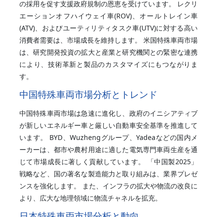
の採用を促す支援政府規制の恩恵を受けています。 レクリ
エーションオフハイウェイ車(ROV)、オールトレイン車
(ATV)、およびユーティリティタスク車(UTV)に対する高い
消費者需要は、市場成長を維持します。 米国特殊車両市場
は、研究開発投資の拡大と産業と研究機関との緊密な連携
により、技術革新と製品のカスタマイズにもつながりま
す。
中国特殊車両市場分析とトレンド
中国特殊車両市場は急速に進化し、政府のイニシアティブ
が新しいエネルギー車と厳しい自動車安全基準を推進して
います。 BYD、Wuzhengグループ、Yadeaなどの国内メ
ーカーは、都市や農村用途に適した電気専門車両生産を通
じて市場成長に著しく貢献しています。 「中国製2025」
戦略など、国の著名な製造能力と取り組みは、業界プレゼ
ンスを強化します。 また、インフラの拡大や物流の改良に
より、広大な地理領域に物流チャネルを拡充。
日本特殊車両市場分析と動向