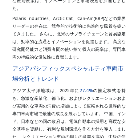
な政府政策は、イノベーションと市場浸透を加速しまし
た。
Polaris Industries、Arctic Cat、Can-Am(BRP)などの業界
リーダーの存在は、競争的で技術的に先進的な風景を築い
てきました。 さらに、北米のサプライチェーンと貿易協定
は、効率的な流通とイノベーションを促進します。 高度な
研究開発能力と消費者間の使い捨て収入の高率は、専門車
両の持続的な優位性に貢献します。
アジアパシフィックスペシャルティ車両市
場分析とトレンド
27.4%
アジア太平洋地域は、2025年に
の推定株式を持
ち、急激な産業化、都市化、およびレクリエーションおよ
び実用的な車両の消費の増加によって運転される世界的な
専門車両市場で最速の成長を展示しています。 中国、イン
ド、日本などの国の政府は、電気自動車の採用と高度な安
全基準を奨励し、有利な規制環境を作る方針を導入しまし
た。 レクリエーション車両の周りの意識を高め、中級の使