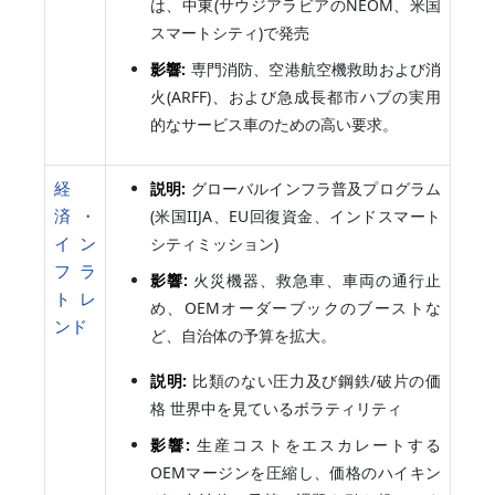
は、中東(サウジアラビアのNEOM、米国
スマートシティ)で発売
影響:
専門消防、空港航空機救助および消
火(ARFF)、および急成長都市ハブの実用
的なサービス車のための高い要求。
経
説明:
グローバルインフラ普及プログラム
済・
(米国IIJA、EU回復資金、インドスマート
イン
シティミッション)
フラ
影響:
火災機器、救急車、車両の通行止
トレ
め、OEMオーダーブックのブーストな
ンド
ど、自治体の予算を拡大。
説明:
比類のない圧力及び鋼鉄/破片の価
格 世界中を見ているボラティリティ
影響:
生産コストをエスカレートする
OEMマージンを圧縮し、価格のハイキン