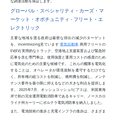
な調達活動を保証します。
グローバル・スペシャリティ・カーズ・マ
ーケット・オポチュニティ - フリート・エ
レクトリック
主要な地域を渡る政府は厳密な排出の減少のターゲット
を、incentivizing見ています
電気自動車
商用フリートの
EV(EV) 実用的なトラック、空港地上支援装置および緊急対
応車を含む専門車は、使用強度と運用コストの感度のため
に電気化のための主要な候補です。 これらの艦隊を電気化
することは、オペレータが環境規制を遵守するだけでな
く、所有権の総コストを削減し、燃料費を削減し、メンテ
ナンス要件を最小限に抑えるなどの大きな利点を提供しま
す。 2025年7月、オッシュコッシュ/ピアスは、米国東海
岸で初の完全運用電動消防車であるキャリー、ノースカロ
ライナ州カーリーにボルテラ電気消防車を納入しました。
また、電池技術の進歩と充電インフラの進歩は、さまざま