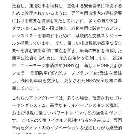
更新し、運用効率を維持し、進化する安全基準に準拠する
ために管理されているように、専門車両市場内の運転需要
における重要な役割を果たしています。 多くの自治体は、
ダウンタイムを最小限に抑え、老化車両に関連するメンテ
ナンスコストを削減するために、系統的な交換スケジュー
ルを採用しています。 また、厳しい排出規範や高度な安全
要件を含む規制遵守に重点を置き、最新の技術を搭載した
新車に投資するために、地方自治体を強制します。 2024
年、ニューヨーク市消防局(FDNY)は、新しいE-ONEおよび
フェラーラ消防車(REVグループブランド)の受注を受注
し、高齢化車両を交換し、更新されたNFPA安全規格に準
拠しています。
これらのアップグレードは、多くの場合、改善されたブレ
ーキングシステム、高度なドライバーアシスタンス機能、
および環境に優しいパワートレインなどの強化を伴いま
す。 これらの交換サイクルと規制担当者の交差点は、専門
車両セグメント内のイノベーションを促進しながら継続的